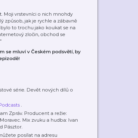
. Moji vrstevníci o nich mnohdy
vělý způsob, jak je rychle a zábavně
 bylo to trochu jako koukat se na
nternetový zločin, obchod se
“
om se mluví v Českém podsvětí, by
 epizodě!
tové série. Devět nových dílů o
Podcasts
.
am Zpráv. Producent a režie:
Moravec. Mix zvuku a hudba: Ivan
d Pásztor.
 můžete posílat na adresu