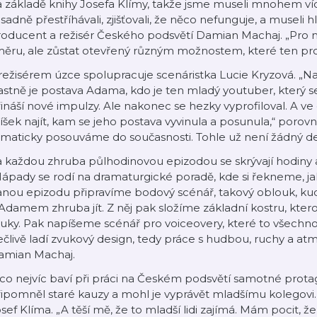
 základě knihy Josefa Klímy, takže jsme museli mnohem víc
sadně přestříhávali, zjišťovali, že něco nefunguje, a museli h
roducent a režisér Českého podsvětí Damian Machaj. „Pro 
ěru, ale zůstat otevřený různým možnostem, které ten pro
režisérem úzce spolupracuje scenáristka Lucie Kryzová. „N
astně je postava Adama, kdo je ten mladý youtuber, který
ináší nové impulzy. Ale nakonec se hezky vyprofiloval. A ve 
íšek najít, kam se jeho postava vyvinula a posunula,“ poro
ematicky posouváme do současnosti. Tohle už není žádný d
 každou zhruba půlhodinovou epizodou se skrývají hodiny 
ápady se rodí na dramaturgické poradě, kde si řekneme, jak
anou epizodu připravíme bodový scénář, takový oblouk, k
Adamem zhruba jít. Z něj pak složíme základní kostru, kt
uky. Pak napíšeme scénář pro voiceovery, které to všechn
člivě ladí zvukový design, tedy práce s hudbou, ruchy a atm
amian Machaj.
co nejvíc baví při práci na Českém podsvětí samotné protag
ipomněl staré kauzy a mohl je vyprávět mladšímu kolegovi. 
sef Klíma. „A těší mě, že to mladší lidi zajímá. Mám pocit, 