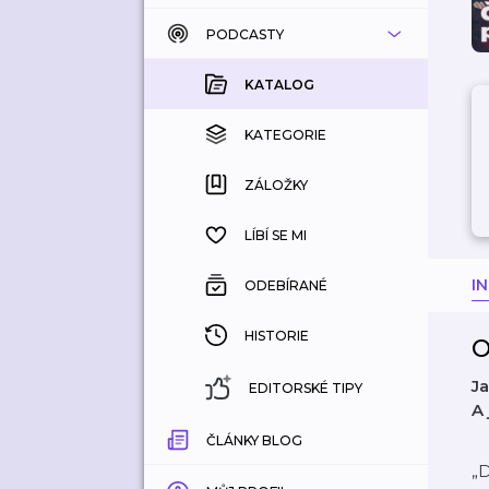
PODCASTY
KATALOG
KOUPENÉ
KATALOG
KATEGORIE
KATEGORIE
ZÁLOŽKY
ZÁLOŽKY
HISTORIE
LÍBÍ SE MI
I
ODEBÍRANÉ
HISTORIE
O
Ja
EDITORSKÉ TIPY
A 
ČLÁNKY BLOG
„D