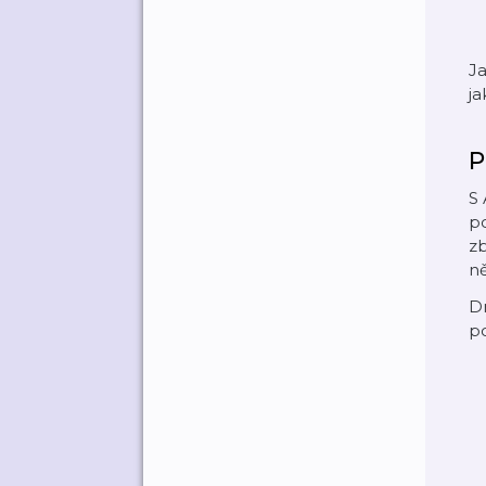
Ja
ja
P
S
po
zb
ně
Dr
po