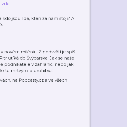
 zde
.
kdo jsou lidé, kteří za nám stojí? A
ě.
 novém miléniu. Z podsvětí je spíš
 Pitr utíká do Švýcarska. Jak se naše
é podnikatele v zahraničí nebo jak
 to mrtvými a prohibicí.
ách, na Podcasty.cz a ve všech