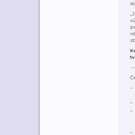
st
„J
vů
po
ně
zb
K
tv
--
Č