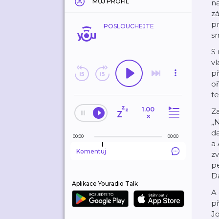
MŮJ PROFIL
na
zá
p
POSLOUCHEJTE
sm
S 
vl
př
oř
t
1.00
Za
×
„N
d
00:00
00:00
a 
Komentuj
zv
pe
D
Aplikace Youradio Talk
A 
př
Jo