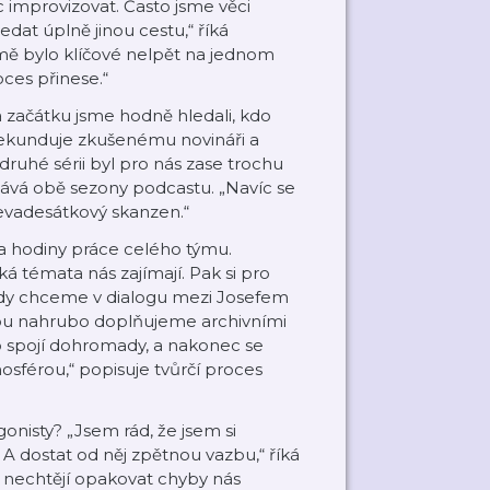
 improvizovat. Často jsme věci
ledat úplně jinou cestu,“ říká
mě bylo klíčové nelpět na jednom
ces přinese.“
a začátku jsme hodně hledali, kdo
 sekunduje zkušenému novináři a
druhé sérii byl pro nás zase trochu
vnává obě sezony podcastu. „Navíc se
evadesátkový skanzen.“
a hodiny práce celého týmu.
á témata nás zajímají. Pak si pro
udy chceme v dialogu mezi Josefem
erou nahrubo doplňujeme archivními
o spojí dohromady, a nakonec se
osférou,“ popisuje tvůrčí proces
onisty? „Jsem rád, že jsem si
A dostat od něj zpětnou vazbu,“ říká
že nechtějí opakovat chyby nás