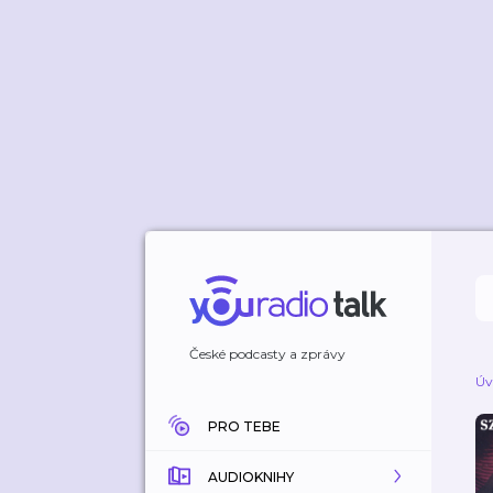
České podcasty a zprávy
Úv
PRO TEBE
AUDIOKNIHY