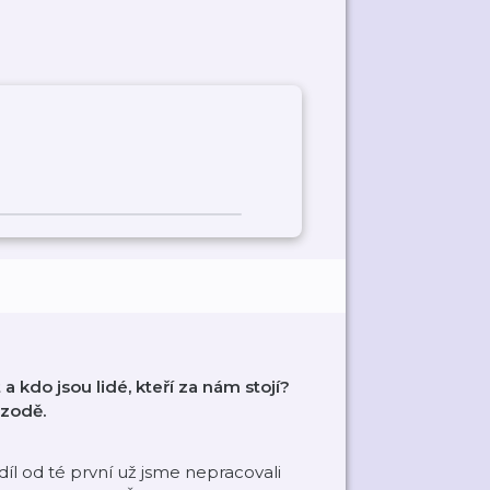
 kdo jsou lidé, kteří za nám stojí?
izodě.
l od té první už jsme nepracovali