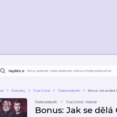
Najděte si:
od
Podcasty
True Crime
České podsvětí
Bonus: Jak se dělá 
České podsvětí
True Crime
,
Historie
Bonus: Jak se dělá