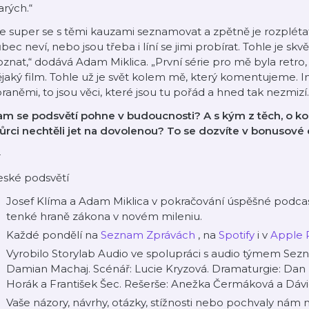
arých.“
e super se s těmi kauzami seznamovat a zpětně je rozplétat
bec neví, nebo jsou třeba i líní se jimi probírat. Tohle je sk
znat,“ dodává Adam Miklica. „První série pro mě byla retro,
jaký film. Tohle už je svět kolem mě, který komentujeme. I
raněmi, to jsou věci, které jsou tu pořád a hned tak nezmizí.
am se podsvětí pohne v budoucnosti? A s kým z těch, o k
ůrci nechtěli jet na dovolenou? To se dozvíte v bonusové
-
eské podsvětí
Josef Klíma a Adam Miklica v pokračování úspěšné podcas
tenké hraně zákona v novém mileniu.
Každé pondělí na
Seznam Zprávách
, na
Spotify
i v
Apple 
Vyrobilo Storylab Audio ve spolupráci s audio týmem Sezn
Damian Machaj. Scénář: Lucie Kryzová. Dramaturgie: Dan 
Horák a František Šec. Rešerše: Anežka Čermáková a Dávi
Vaše názory, návrhy, otázky, stížnosti nebo pochvaly nám