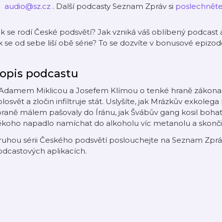
audio@sz.cz
. Další podcasty Seznam Zpráv si
poslechněte
k se rodí České podsvětí? Jak vzniká váš oblíbený podcast a 
k se od sebe liší obě série? To se dozvíte v bonusové epizod
opis podcastu
 Adamem Miklicou a Josefem Klímou o tenké hraně zákona v
losvět a zločin infiltruje stát. Uslyšíte, jak Mrázkův exkolega
raně málem pašovaly do Íránu, jak Švábův gang kosil bohat
koho napadlo namíchat do alkoholu víc metanolu a skončilo
uhou sérii Českého podsvětí poslouchejte na Seznam Zpráv
dcastových aplikacích.