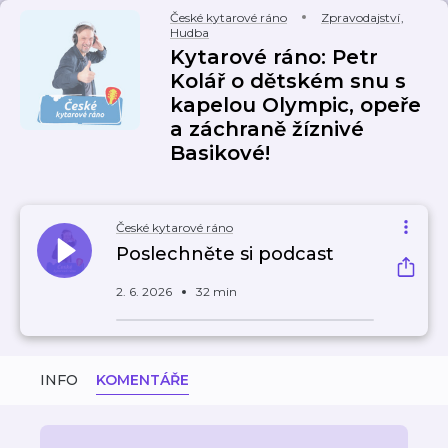
České kytarové ráno
Zpravodajství
,
Hudba
Kytarové ráno: Petr
Kolář o dětském snu s
kapelou Olympic, opeře
a záchraně žíznivé
Basikové!
České kytarové ráno
Poslechněte si podcast
2. 6. 2026
32 min
INFO
KOMENTÁŘE