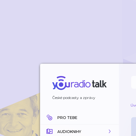
České podcasty a zprávy
Úv
PRO TEBE
AUDIOKNIHY