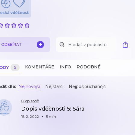
ODEBÍRAT
KOMENTÁŘE
INFO
PODOBNÉ
ZODY
5
dit dle:
Nejnovější
Nejstarší
Nejposlouchanější
O epizodě
Dopis vděčnosti 5: Sára
15. 2. 2022
5 min