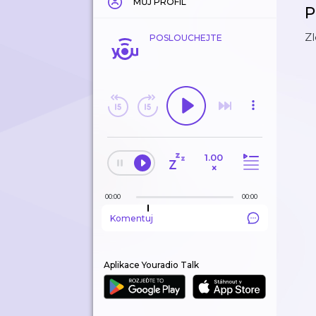
MŮJ PROFIL
P
Zl
POSLOUCHEJTE
1.00
×
00:00
00:00
Komentuj
Aplikace Youradio Talk