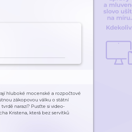
rají hluboké mocenské a rozpočtové
ostnou zákopovou válku o státní
tvrdě narazí? Pusťte si video-
a Kristena, která bez servítků