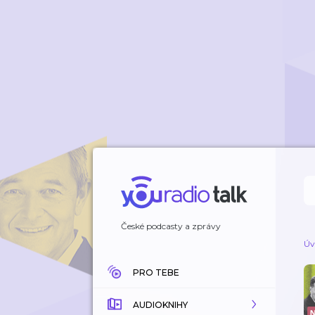
České podcasty a zprávy
Úv
PRO TEBE
AUDIOKNIHY