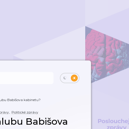
lubu Babišova kabinetu?
právy
,
Politické zprávy
alubu Babišova