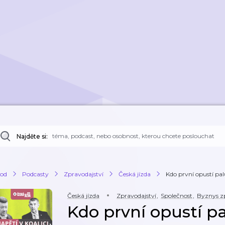
Najděte si:
od
Podcasty
Zpravodajství
Česká jízda
Kdo první opustí pa
Česká jízda
Zpravodajství
,
Společnost
,
Byznys z
Kdo první opustí p