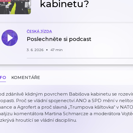
kabinetu?
ČESKÁ JÍZDA
Poslechněte si podcast
3. 6. 2026
47 min
NFO
KOMENTÁŘE
od zdánlivě klidným povrchem Babišova kabinetu se rozeví
opasti. Proč se vládní spojenectví ANO a SPD mění v nelít
nance a Agrofert a proč slavná „Trumpova kšiltovka“ v NATO 
alýzu komentátora Martina Schmarcze a moderátora Vojtěch
zkrývá hroutící se vládní disciplínu.