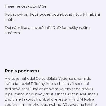
Hrajeme česky, DnD 5e.
Pobav svý uši, když budeš potřebovat něco k hrabání
sněhu.
Dej nám like a naveď další DnD fanoušky naším
směrem!
Popis podcastu
Ale to je náhoda! Co tu děláš? Vydej se s námi do
světa fantazie! Příběhy, kde se blázniví i seriozní
hrdinové snaží udělat ze světa kolem sebe trošku
lepší místo, není nikdy dost. Občas se ten svět snaží i
zničit, ale takových příběhů je ještě míň! DM Kofi a
spolu s ním mnoho krásných lidí Vás zvou na tenhle