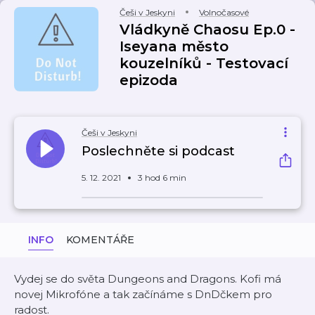
Češi v Jeskyni
Volnočasové
Vládkyně Chaosu Ep.0 -
Iseyana město
kouzelníků - Testovací
epizoda
Češi v Jeskyni
Poslechněte si podcast
5. 12. 2021
3 hod 6 min
INFO
KOMENTÁŘE
Vydej se do světa Dungeons and Dragons. Kofi má
novej Mikrofóne a tak začínáme s DnDčkem pro
radost.