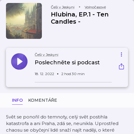
Češi v Jeskyni
Volnočasové
Hlubina, EP.1 - Ten
Candles -
Češi v Jeskyni
Poslechněte si podcast
18. 12. 2022
2 hod 30 min
INFO
KOMENTÁŘE
Svět se ponořil do temnoty, celý svět postihla
katastrofa a ani Praha, zdá se, neunikla. Uprostřed
chaosu se obyčejní lidé snaží najít naději, o které