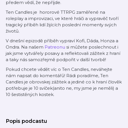
předem vědí, že nepříjde.
Ten Candles je hororové TTRPG zaměřené na
roleplay a improvizaci, ve které hráči a vypravěč tvoří
tragický příběh lidí žijících poslední momenty svých
životů.
V dnešní epizodě příběh vypraví Kofi, Dáda, Honza a
Ondra. Na našem
Patreonu
si můžete poslechnout i
jak jsme vytvářely posavy a reflektovali zážitek z hraní
a taky nás samozřejmě podpořit v další tvorbě!
Pokud chcete vědět víc o Ten Candles, neváhejte
nám napsat do komentářů! Rádi poradíme, Ten
Candles je obrovskej zážitek a jediné co k hraní člověk
potřebuje je 10 svíček(anito ne, my jsme je neměli) a
10 šestistěných kostek.
Popis podcastu