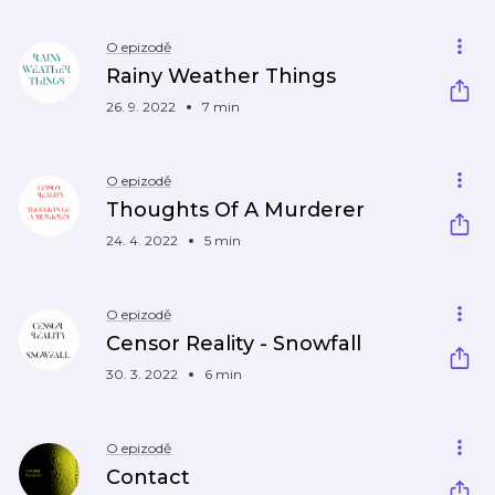
O epizodě
Rainy Weather Things
26. 9. 2022
7 min
O epizodě
Thoughts Of A Murderer
24. 4. 2022
5 min
O epizodě
Censor Reality - Snowfall
30. 3. 2022
6 min
O epizodě
Contact