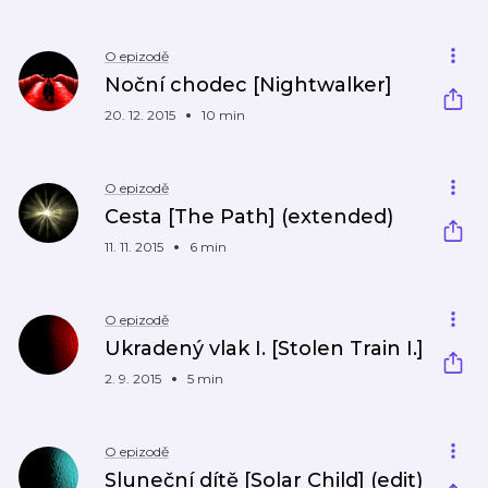
O epizodě
Noční chodec [Nightwalker]
20. 12. 2015
10 min
O epizodě
Cesta [The Path] (extended)
11. 11. 2015
6 min
O epizodě
Ukradený vlak I. [Stolen Train I.]
2. 9. 2015
5 min
O epizodě
Sluneční dítě [Solar Child] (edit)