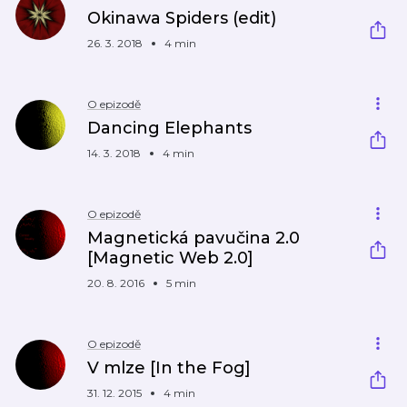
Okinawa Spiders (edit)
26. 3. 2018
4 min
O epizodě
Dancing Elephants
14. 3. 2018
4 min
O epizodě
Magnetická pavučina 2.0
[Magnetic Web 2.0]
20. 8. 2016
5 min
O epizodě
V mlze [In the Fog]
31. 12. 2015
4 min