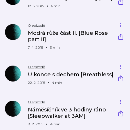
12. 5. 2015
6 min
O epizodě
Modrá růže část II. [Blue Rose
part II]
7. 4. 2015
3 min
O epizodě
U konce s dechem [Breathless]
22. 2. 2015
4 min
O epizodě
Náměsíčník ve 3 hodiny ráno
[Sleepwalker at 3AM]
8. 2. 2015
4 min