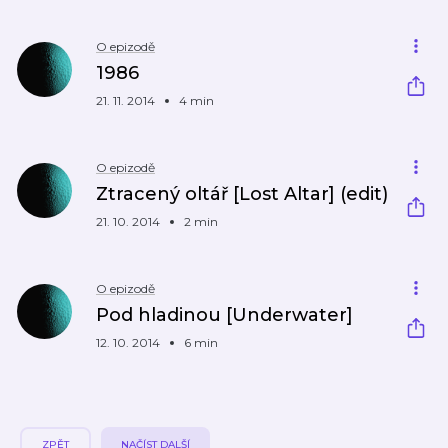
O epizodě
1986
21. 11. 2014
4 min
O epizodě
Ztracený oltář [Lost Altar] (edit)
21. 10. 2014
2 min
O epizodě
Pod hladinou [Underwater]
12. 10. 2014
6 min
ZPĚT
NAČÍST DALŠÍ