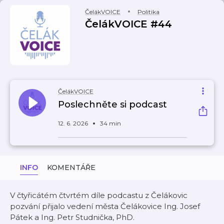
ČelákVOICE
Politika
ČelákVOICE #44
ČelákVOICE
Poslechněte si podcast
12. 6. 2026
34 min
INFO
KOMENTÁŘE
V čtyřicátém čtvrtém díle podcastu z Čelákovic
pozvání přijalo vedení města Čelákovice Ing. Josef
Pátek a Ing. Petr Studnička, PhD.