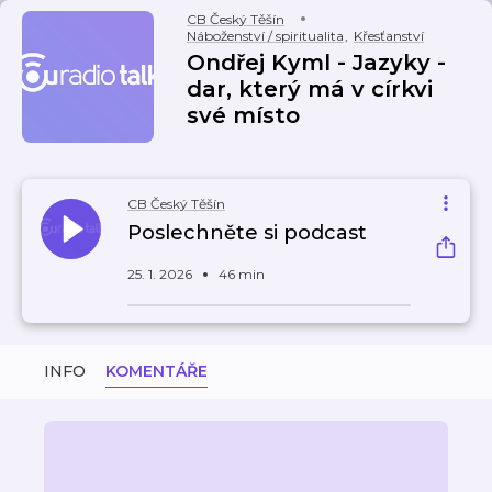
CB Český Těšín
Náboženství / spiritualita
,
Křesťanství
Ondřej Kyml - Jazyky -
dar, který má v církvi
své místo
CB Český Těšín
Poslechněte si podcast
25. 1. 2026
46 min
INFO
KOMENTÁŘE