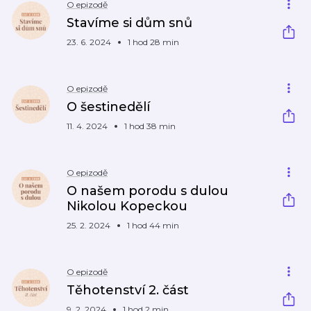
O epizodě
Stavíme si dům snů
23. 6. 2024
1 hod 28 min
O epizodě
O šestinedělí
11. 4. 2024
1 hod 38 min
O epizodě
O našem porodu s dulou
Nikolou Kopeckou
25. 2. 2024
1 hod 44 min
O epizodě
Těhotenství 2. část
9. 2. 2024
1 hod 2 min