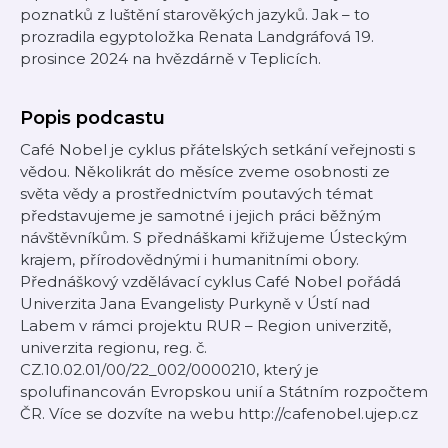
poznatků z luštění starověkých jazyků. Jak – to
prozradila egyptoložka Renata Landgráfová 19.
prosince 2024 na hvězdárně v Teplicích.
Popis podcastu
Café Nobel je cyklus přátelských setkání veřejnosti s
vědou. Několikrát do měsíce zveme osobnosti ze
světa vědy a prostřednictvím poutavých témat
představujeme je samotné i jejich práci běžným
návštěvníkům. S přednáškami křižujeme Ústeckým
krajem, přírodovědnými i humanitními obory.
Přednáškový vzdělávací cyklus Café Nobel pořádá
Univerzita Jana Evangelisty Purkyně v Ústí nad
Labem v rámci projektu RUR – Region univerzitě,
univerzita regionu, reg. č.
CZ.10.02.01/00/22_002/0000210, který je
spolufinancován Evropskou unií a Státním rozpočtem
ČR. Více se dozvíte na webu http://cafenobel.ujep.cz