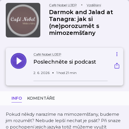
Café Nobel UJEP
Vzdělání
Darmok and Jalad at
Tanagra: jak si
(ne)porozumět s
mimozemšťany
Café Nobel UJEP
Poslechněte si podcast
2. 6. 2026
1 hod 21 min
INFO
KOMENTÁŘE
Pokud někdy narazíme na mimozemšťany, budeme
jim rozumět? Nebude lepší nechat je psát? Při snaze
o pochopení jejich jazyka totiž můžeme využít