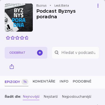
Byznys
Leoš Bárta
Podcast Byznys
poradna
ODEBÍRAT
KOMENTÁŘE
INFO
PODOBNÉ
EPIZODY
74
Řadit dle:
Nejnovější
Nejstarší
Nejposlouchanější