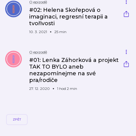
O epizodě
#02: Helena Skořepová o
imaginaci, regresní terapii a
tvořivosti
10. 3. 2021
25 min
O epizodě
#01: Lenka Záhorková a projekt
TAK TO BYLO aneb
nezapomínejme na své
pra/rodiče
27. 12. 2020
1 hod 2 min
ZPĚT