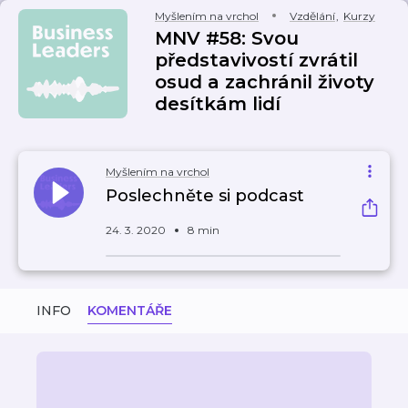
Myšlením na vrchol
Vzdělání
,
Kurzy
MNV #58: Svou
představivostí zvrátil
osud a zachránil životy
desítkám lidí
Myšlením na vrchol
Poslechněte si podcast
24. 3. 2020
8 min
INFO
KOMENTÁŘE