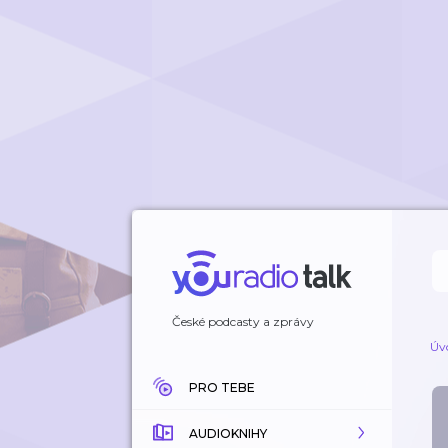
České podcasty a zprávy
Úv
PRO TEBE
AUDIOKNIHY