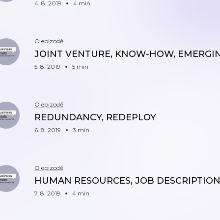
4. 8. 2019
4 min
O epizodě
JOINT VENTURE, KNOW-HOW, EMERGI
5. 8. 2019
5 min
O epizodě
REDUNDANCY, REDEPLOY
6. 8. 2019
3 min
O epizodě
HUMAN RESOURCES, JOB DESCRIPTIO
7. 8. 2019
4 min