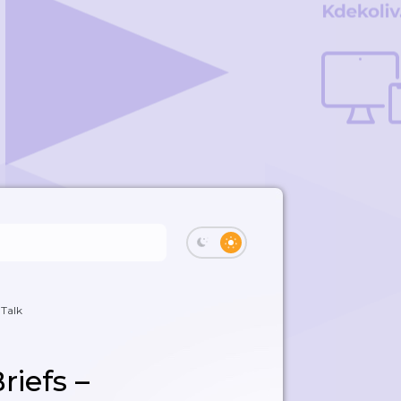
 Talk
riefs –