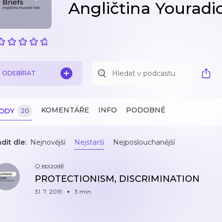
Angličtina Youradi
ODEBÍRAT
KOMENTÁŘE
INFO
PODOBNÉ
ZODY
20
dit dle:
Nejnovější
Nejstarší
Nejposlouchanější
O epizodě
PROTECTIONISM, DISCRIMINATION
31. 7. 2019
3 min