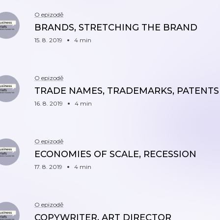
O epizodě
BRANDS, STRETCHING THE BRAND
15. 8. 2019
4 min
O epizodě
TRADE NAMES, TRADEMARKS, PATENTS
16. 8. 2019
4 min
O epizodě
ECONOMIES OF SCALE, RECESSION
17. 8. 2019
4 min
O epizodě
COPYWRITER, ART DIRECTOR