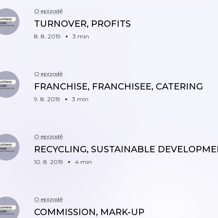
O epizodě
TURNOVER, PROFITS
8. 8. 2019
3 min
O epizodě
FRANCHISE, FRANCHISEE, CATERING
9. 8. 2019
3 min
O epizodě
RECYCLING, SUSTAINABLE DEVELOPM
10. 8. 2019
4 min
O epizodě
COMMISSION, MARK-UP