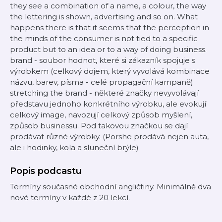
they see a combination of a name, a colour, the way
the lettering is shown, advertising and so on. What
happens there is that it seems that the perception in
the minds of the consumer is not tied to a specific
product but to an idea or to a way of doing business.
brand - soubor hodnot, které si zákazník spojuje s
výrobkem (celkový dojem, který vyvolává kombinace
názvu, barev, písma - celé propagační kampaně)
stretching the brand - některé značky nevyvolávají
představu jednoho konkrétního výrobku, ale evokují
celkový image, navozují celkový způsob myšlení,
způsob businessu. Pod takovou značkou se dají
prodávat různé výrobky. (Porshe prodává nejen auta,
ale i hodinky, kola a sluneční brýle)
Popis podcastu
Termíny současné obchodní angličtiny. Minimálně dva
nové termíny v každé z 20 lekcí.