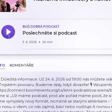
BUĎ DOBRÁ PODCAST
Poslechněte si podcast
3. 6. 2026
54 min
NFO
KOMENTÁŘE
 Důležitá informace: Už 24. 6. 2026 od 19:00 nás můžete vi
Trojském pivovaru. Budeme rády, když dorazíte! 🎙️ Vstupenk
ttps://connect.boomevents.org/cs/letni-podcastova-scena/
me si: „Už máme podcast, proč ale pořád máme pocit, že si
sme vymyslely nový formát, nicméně se starými aktérkami 
 nosu, o všem, co nás zajímá, baví nebo rozčiluje.A rovnou 