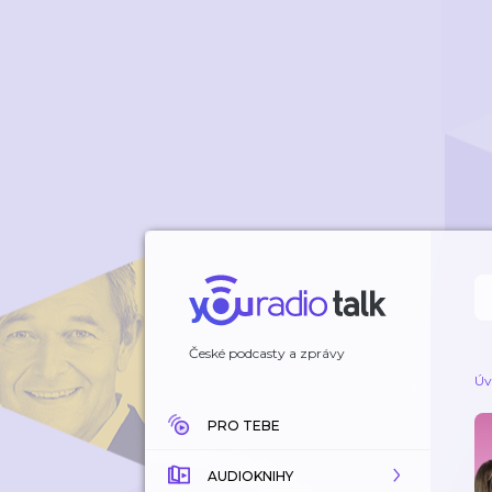
České podcasty a zprávy
Úv
PRO TEBE
AUDIOKNIHY