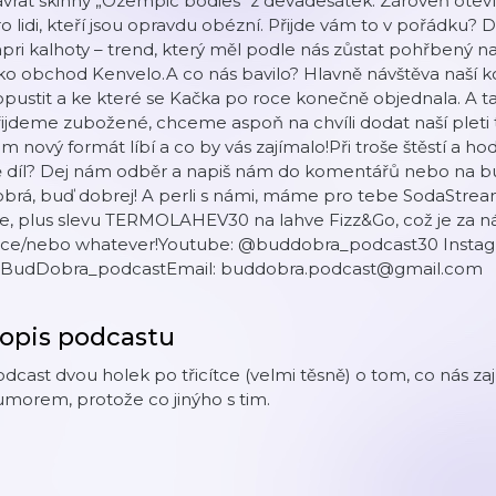
vrat skinny „Ozempic bodies“ z devadesátek. Zároveň otevír
o lidi, kteří jsou opravdu obézní. Přijde vám to v pořádku? 
pri kalhoty – trend, který měl podle nás zůstat pohřbený na
ko obchod Kenvelo.A co nás bavilo? Hlavně návštěva naší 
pustit a ke které se Kačka po roce konečně objednala. A ta
ijdeme zubožené, chceme aspoň na chvíli dodat naší pleti t
m nový formát líbí a co by vás zajímalo!Při troše štěstí a h
ě díl? Dej nám odběr a napiš nám do komentářů nebo na 
obrá, buď dobrej! A perli s námi, máme pro tebe SodaStr
še, plus slevu TERMOLAHEV30 na lahve Fizz&Go, což je za 
tce/nebo whatever!Youtube: ‪@buddobra_podcast30‬ Insta
BudDobra_podcastEmail: buddobra.podcast@gmail.com
opis podcastu
dcast dvou holek po třicítce (velmi těsně) o tom, co nás zají
morem, protože co jinýho s tim.