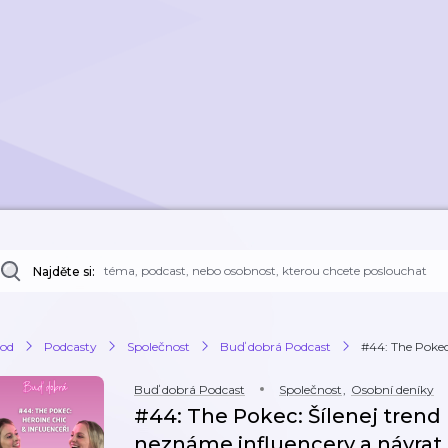
Najděte si:
od
Podcasty
Společnost
Buď dobrá Podcast
#44: The Pokec
Buď dobrá Podcast
Společnost
,
Osobní deníky
#44: The Pokec: Šílenej trend
neznáme influencery a návrat 