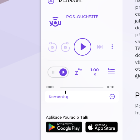
ná
MŮJ PROFIL
pr
ca
POSLOUCHEJTE
ja
do
př
vá
T
d
v
o
1.00
×
@
00:00
00:00
P
Komentuj
Po
hu
Aplikace Youradio Talk