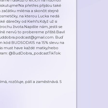
áme i diskuzi o lécích na hubnutí
Diskutujme!Na přetřes přijdou také
 začátku milénia a skončit stejně
kosmetičky, na kterou Lucka nedá
ké dárečky od Kiehl's.Když už si
rochu života.Napište nám, jestli se
odně nervů to probereme příště.Bavil
buddobra.podcast@gmail.com. Buď
eam kód BUDSODA15 na 15% slevu na
nás must have každé matky/nebo
gram: @BudDobra_podcastTikTok:
má, rozčiluje, pálí a zaměstnává. S