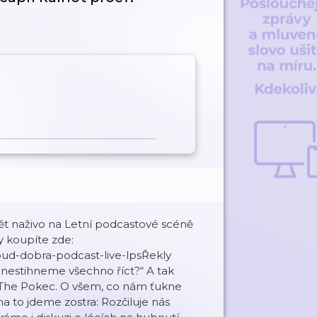
dět naživo na Letní podcastové scéně
y koupíte zde:
bud-dobra-podcast-live-lpsŘekly
 nestihneme všechno říct?“ A tak
– The Pokec. O všem, co nám ťukne
na to jdeme zostra: Rozčiluje nás