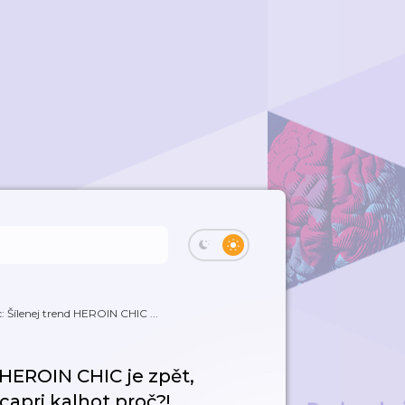
: Šílenej trend HEROIN CHIC ...
 HEROIN CHIC je zpět,
capri kalhot proč?!