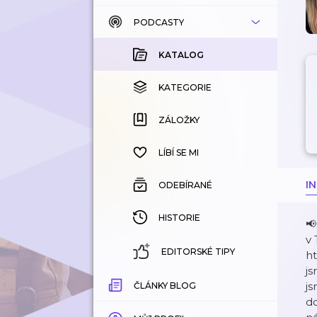
PODCASTY
KATALOG
KOUPENÉ
KATALOG
KATEGORIE
KATEGORIE
ZÁLOŽKY
ZÁLOŽKY
HISTORIE
LÍBÍ SE MI
I
ODEBÍRANÉ
HISTORIE
📢
v 
EDITORSKÉ TIPY
h
js
j
ČLÁNKY BLOG
do