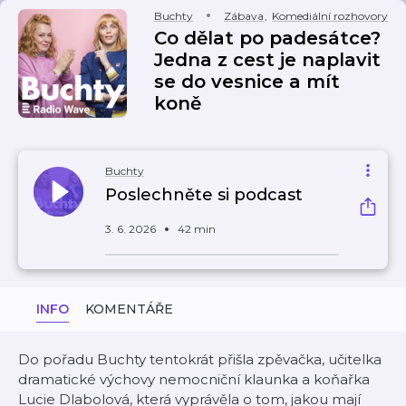
Buchty
Zábava
,
Komediální rozhovory
Co dělat po padesátce?
Jedna z cest je naplavit
se do vesnice a mít
koně
Buchty
Poslechněte si podcast
3. 6. 2026
42 min
INFO
KOMENTÁŘE
Do pořadu Buchty tentokrát přišla zpěvačka, učitelka
dramatické výchovy nemocniční klaunka a koňařka
Lucie Dlabolová, která vyprávěla o tom, jakou mají