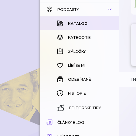
PODCASTY
KATALOG
KOUPENÉ
KATALOG
KATEGORIE
KATEGORIE
ZÁLOŽKY
ZÁLOŽKY
HISTORIE
LÍBÍ SE MI
I
ODEBÍRANÉ
HISTORIE
EDITORSKÉ TIPY
ČLÁNKY BLOG