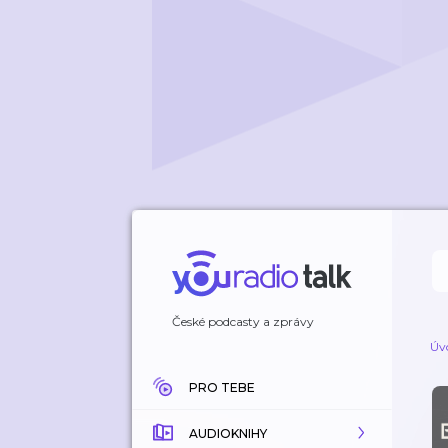
České podcasty a zprávy
Úv
PRO TEBE
AUDIOKNIHY