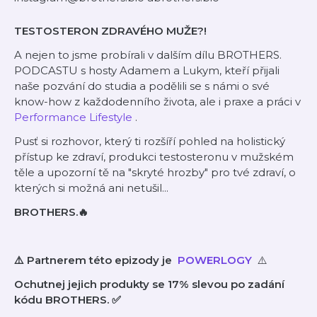
TESTOSTERON ZDRAVÉHO MUŽE?!
A nejen to jsme probírali v dalším dílu BROTHERS.
PODCASTU s hosty Adamem a Lukym, kteří přijali
naše pozvání do studia a podělili se s námi o své
know-how z každodenního života, ale i praxe a práci v
Performance Lifestyle
.
Pusť si rozhovor, který ti rozšíří pohled na holistický
přístup ke zdraví, produkci testosteronu v mužském
těle a upozorní tě na "skryté hrozby" pro tvé zdraví, o
kterých si možná ani netušil...
BROTHERS.🔥
⚠️ Partnerem této epizody je
⁠
POWERLOGY
⚠️
Ochutnej jejich produkty se 17% slevou po zadání
kódu BROTHERS. ✅