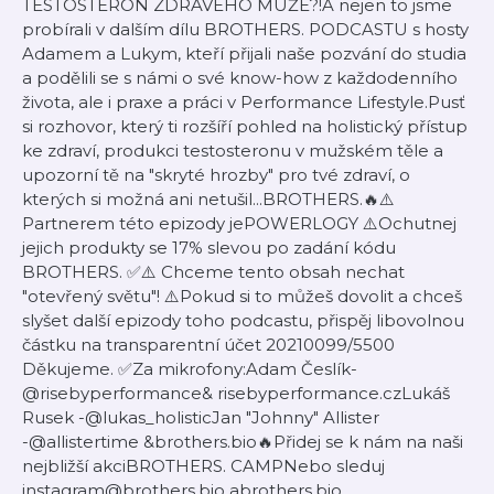
TESTOSTERON ZDRAVÉHO MUŽE?!A nejen to jsme
probírali v dalším dílu BROTHERS. PODCASTU s hosty
Adamem a Lukym, kteří přijali naše pozvání do studia
a podělili se s námi o své know-how z každodenního
života, ale i praxe a práci v Performance Lifestyle.Pusť
si rozhovor, který ti rozšíří pohled na holistický přístup
ke zdraví, produkci testosteronu v mužském těle a
upozorní tě na "skryté hrozby" pro tvé zdraví, o
kterých si možná ani netušil...BROTHERS.🔥⚠️
Partnerem této epizody je⁠POWERLOGY⁠ ⚠️Ochutnej
jejich produkty se 17% slevou po zadání kódu
BROTHERS. ✅⚠️ Chceme tento obsah nechat
"otevřený světu"! ⚠️Pokud si to můžeš dovolit a chceš
slyšet další epizody toho podcastu, přispěj libovolnou
částku na transparentní účet 20210099/5500
Děkujeme. ✅Za mikrofony:Adam Česlík-
⁠@risebyperformance⁠& ⁠⁠risebyperformance.czLukáš
Rusek -⁠@lukas_holistic⁠Jan "Johnny" Allister
-⁠⁠⁠⁠⁠⁠@allistertime⁠⁠⁠⁠⁠⁠ &⁠brothers.bio⁠⁠⁠⁠⁠⁠⁠⁠⁠⁠⁠⁠⁠⁠⁠⁠⁠🔥Přidej se k nám na naši
nejbližší akci⁠BROTHERS. CAMP⁠Nebo sleduj
instagram⁠⁠⁠⁠⁠⁠@brothers.bio⁠⁠⁠⁠⁠⁠ a⁠⁠⁠⁠⁠⁠brothers.bio⁠⁠⁠⁠⁠