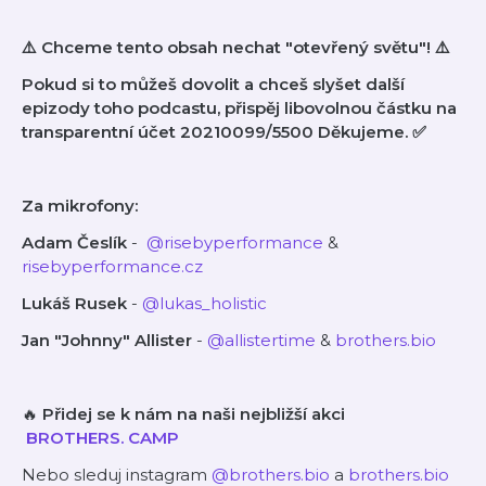
⚠️ Chceme tento obsah nechat "otevřený světu"! ⚠️
Pokud si to můžeš dovolit a chceš slyšet další
epizody toho podcastu, přispěj libovolnou částku na
transparentní účet 20210099/5500 Děkujeme. ✅
Za mikrofony:
Adam Česlík
- ⁠
@risebyperformance⁠
&
⁠⁠risebyperformance.cz
Lukáš Rusek
-
⁠@lukas_holistic
Jan "Johnny" Allister
-
⁠⁠⁠⁠⁠⁠@allistertime⁠⁠⁠⁠⁠⁠
&
⁠brothers.bio⁠⁠⁠⁠⁠⁠⁠
🔥
Přidej se k nám na naši nejbližší akci
⁠
BROTHERS. CAMP
Nebo sleduj instagram
⁠⁠⁠⁠⁠⁠@brothers.bio⁠⁠⁠⁠⁠⁠
a
⁠⁠⁠⁠⁠⁠brothers.bio⁠⁠⁠⁠⁠