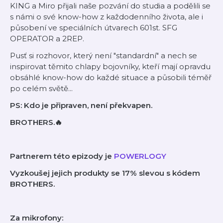
KING a Miro přijali naše pozvání do studia a podělili se
s námi o své know-how z každodenního života, ale i
působení ve speciálních útvarech 601st. SFG
OPERATOR a 2REP.
Pusť si rozhovor, který není "standardní" a nech se
inspirovat těmito chlapy bojovníky, kteří mají opravdu
obsáhlé know-how do každé situace a působili téměř
po celém světě...
PS: Kdo je připraven, není překvapen.
BROTHERS.🔥
Partnerem této epizody je
POWERLOGY
Vyzkoušej jejich produkty se 17% slevou s kódem
BROTHERS.
Za mikrofony: