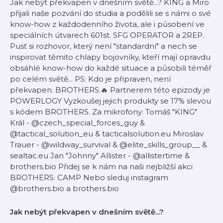
Jak nebýt překvapen v dnešním světě...? KING a Miro
přijali naše pozvání do studia a podělili se s námi o své
know-how z každodenního života, ale i působení ve
speciálních útvarech 601st. SFG OPERATOR a 2REP.
Pusť si rozhovor, který není "standardní" a nech se
inspirovat těmito chlapy bojovníky, kteří mají opravdu
obsáhlé know-how do každé situace a působili téměř
po celém světě... PS: Kdo je připraven, není
překvapen. BROTHERS.🔥 Partnerem této epizody je
POWERLOGY Vyzkoušej jejich produkty se 17% slevou
s kódem BROTHERS. Za mikrofony: Tomáš "KING"
Král - @czech_special_forces_guy &
@tactical_solution_eu & tacticalsolution.eu Miroslav
Trauer - @wildway_survival & @elite_skills_group__ &
sealtac.eu Jan "Johnny" Allister - ⁠⁠⁠⁠⁠@allistertime⁠⁠⁠⁠⁠ &
brothers.bio⁠⁠⁠⁠⁠⁠⁠⁠⁠⁠⁠⁠⁠⁠ Přidej se k nám na naši nejbližší akci
BROTHERS. CAMP Nebo sleduj instagram
⁠⁠⁠⁠⁠@brothers.bio⁠⁠⁠⁠⁠ a ⁠⁠⁠⁠⁠brothers.bio⁠⁠⁠⁠⁠⁠⁠⁠⁠⁠⁠
Jak nebýt překvapen v dnešním světě...?