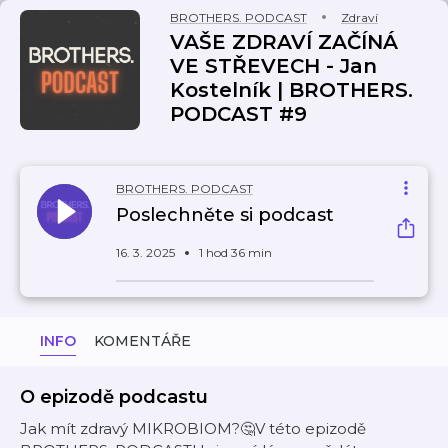
BROTHERS. PODCAST
Zdraví
VAŠE ZDRAVÍ ZAČÍNÁ
VE STŘEVECH - Jan
Kostelník | BROTHERS.
PODCAST #9
BROTHERS. PODCAST
Poslechněte si podcast
16. 3. 2025
1 hod 36 min
INFO
KOMENTÁŘE
O epizodě podcastu
Jak mít zdravý MIKROBIOM?🤔V této epizodě