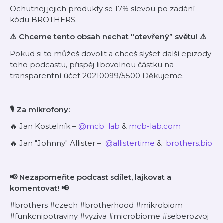
Ochutnej jejich produkty se 17% slevou po zadání
kódu BROTHERS.
⚠️ Chceme tento obsah nechat "otevřený” světu! ⚠️
Pokud si to můžeš dovolit a chceš slyšet další epizody
toho podcastu, přispěj libovolnou částku na
transparentní účet 20210099/5500 Děkujeme.
🎙 Za mikrofony:
🔥 Jan Kostelník –
@mcb_lab
&
mcb-lab.com
🔥 Jan "Johnny" Allister – ⁠⁠⁠⁠⁠⁠⁠
@allistertime⁠⁠⁠⁠⁠⁠⁠
& ⁠⁠
brothers.bio⁠⁠⁠⁠⁠⁠⁠⁠⁠⁠⁠⁠⁠⁠⁠⁠⁠⁠⁠⁠
📢 Nezapomeňte podcast sdílet, lajkovat a
komentovat! 📢
#brothers #czech #brotherhood #mikrobiom
#funkcnipotraviny #vyziva #microbiome #seberozvoj