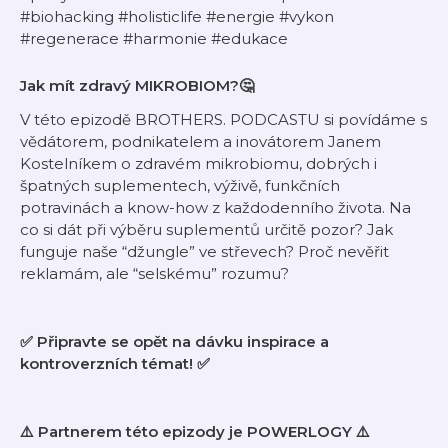
#biohacking #holisticlife #energie #vykon
#regenerace #harmonie #edukace
Jak mít zdravý MIKROBIOM?🤔
V této epizodě BROTHERS. PODCASTU si povídáme s
vědátorem, podnikatelem a inovátorem Janem
Kostelníkem o zdravém mikrobiomu, dobrých i
špatných suplementech, výživě, funkčních
potravinách a know-how z každodenního života. Na
co si dát při výběru suplementů určitě pozor? Jak
funguje naše “džungle” ve střevech? Proč nevěřit
reklamám, ale “selskému” rozumu?
✅ Připravte se opět na dávku inspirace a
kontroverzních témat! ✅
⚠️ Partnerem této epizody je ⁠⁠POWERLOGY⁠⁠ ⚠️