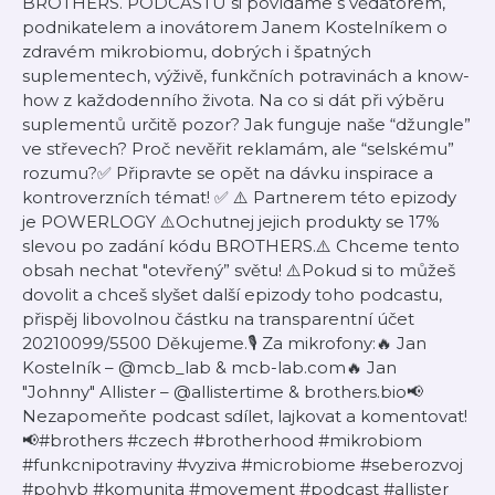
BROTHERS. PODCASTU si povídáme s vědátorem,
podnikatelem a inovátorem Janem Kostelníkem o
zdravém mikrobiomu, dobrých i špatných
suplementech, výživě, funkčních potravinách a know-
how z každodenního života. Na co si dát při výběru
suplementů určitě pozor? Jak funguje naše “džungle”
ve střevech? Proč nevěřit reklamám, ale “selskému”
rozumu?✅ Připravte se opět na dávku inspirace a
kontroverzních témat! ✅ ⚠️ Partnerem této epizody
je ⁠⁠POWERLOGY⁠⁠ ⚠️Ochutnej jejich produkty se 17%
slevou po zadání kódu BROTHERS.⚠️ Chceme tento
obsah nechat "otevřený” světu! ⚠️Pokud si to můžeš
dovolit a chceš slyšet další epizody toho podcastu,
přispěj libovolnou částku na transparentní účet
20210099/5500 Děkujeme.🎙 Za mikrofony:🔥 Jan
Kostelník – @mcb_lab & mcb-lab.com🔥 Jan
"Johnny" Allister – ⁠⁠⁠⁠⁠⁠⁠@allistertime⁠⁠⁠⁠⁠⁠⁠ & ⁠⁠brothers.bio⁠⁠⁠⁠⁠⁠⁠⁠⁠⁠⁠⁠⁠⁠⁠⁠⁠⁠⁠⁠📢
Nezapomeňte podcast sdílet, lajkovat a komentovat!
📢#brothers #czech #brotherhood #mikrobiom
#funkcnipotraviny #vyziva #microbiome #seberozvoj
#pohyb #komunita #movement #podcast #allister