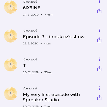
O epizodě
6IX9INE
24. 9. 2020
7 min
O epizodě
Episode 3 - brosik cz's show
22. 5. 2020
4 sec
O epizodě
T
30. 12. 2019
35 sec
O epizodě
My very first episode with
Spreaker Studio
30. 12. 2019
11 sec