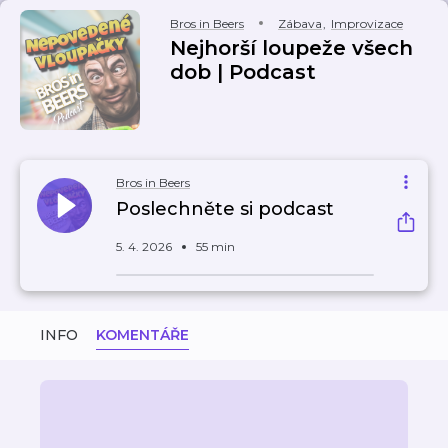
Bros in Beers
Zábava
,
Improvizace
Nejhorší loupeže všech
dob | Podcast
Bros in Beers
Poslechněte si podcast
5. 4. 2026
55 min
INFO
KOMENTÁŘE