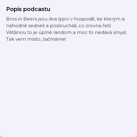
Popis podcastu
Bros in Beers jsou dva týpci v hospodě, ke kterým si
náhodně sedneš a posloucháš, co zrovna řeší.
Většinou to je úplně random a moc to nedává smysl.
Tak vem místo, začínáme!