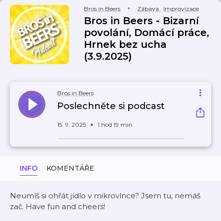
Bros in Beers
Zábava
,
Improvizace
Bros in Beers - Bizarní
povolání, Domácí práce,
Hrnek bez ucha
(3.9.2025)
Bros in Beers
Poslechněte si podcast
15. 9. 2025
1 hod 19 min
INFO
KOMENTÁŘE
Neumíš si ohřát jídlo v mikrovlnce? Jsem tu, nemáš
zač. Have fun and cheers!