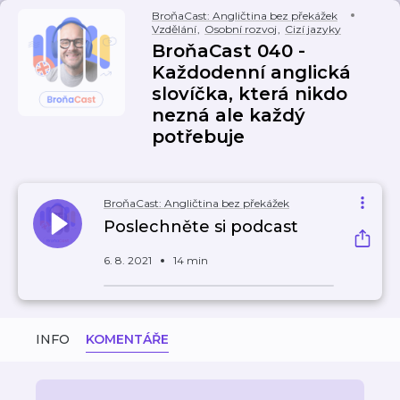
BroňaCast: Angličtina bez překážek
Vzdělání
,
Osobní rozvoj
,
Cizí jazyky
BroňaCast 040 -
Každodenní anglická
slovíčka, která nikdo
nezná ale každý
potřebuje
BroňaCast: Angličtina bez překážek
Poslechněte si podcast
6. 8. 2021
14 min
INFO
KOMENTÁŘE