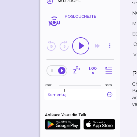
MŮJ PROFIL
se
N
POSLOUCHEJTE
M
E
O
V
1.00
P
×
Ch
00:00
00:00
Br
Komentuj
an
va
Aplikace Youradio Talk