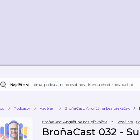
Najděte si:
od
Podcasty
Vzdělání
BroňaCast: Angličtina bez překážek
BroňaCast: Angličtina bez překážek
Vzdělání
,
Os
BroňaCast 032 - Su