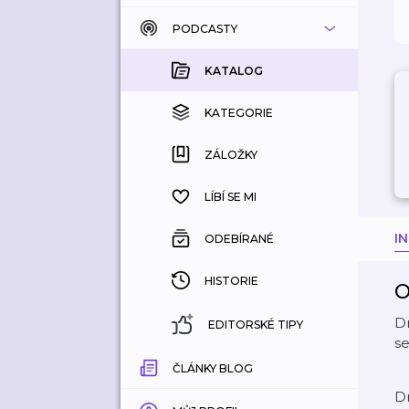
PODCASTY
KATALOG
KOUPENÉ
KATALOG
KATEGORIE
KATEGORIE
ZÁLOŽKY
ZÁLOŽKY
HISTORIE
LÍBÍ SE MI
I
ODEBÍRANÉ
HISTORIE
O
Dn
EDITORSKÉ TIPY
se
ČLÁNKY BLOG
Dn