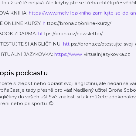
 to už určitě netýká! Ale kdyby jste se třeba chtěli přesvědčit
OVÁ KNIHA:
https://www.melvil.cz/kniha-zamilujte-se-do-ang
É ONLINE KURZY:
h
ttps://brona.cz/online-kurzy/
BOOK ZDARMA:
ht
tps://brona.cz/newsletter/
TESTUJTE SI ANGLIČTINU:
htt
ps://brona.cz/otestujte-svoji-
IRTUÁLNÍ JAZYKOVKA:
https://www.
virtualnijazykovka.cz
opis podcastu
cete si zlepšit nebo oprášit svoji angličtinu, ale nedaří se v
oňaCast je tady přesně pro vás! Nadšený učitel Broňa Sobo
gličtiny do vašich uší. Své znalosti si tak můžete zdokonalo
ření nebo při sportu. 😉