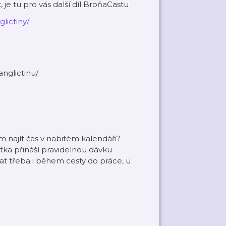
, je tu pro vás další díl BroňaCastu
lictiny/
anglictinu/
ám najít čas v nabitém kalendáři?
tka přináší pravidelnou dávku
vat třeba i během cesty do práce, u