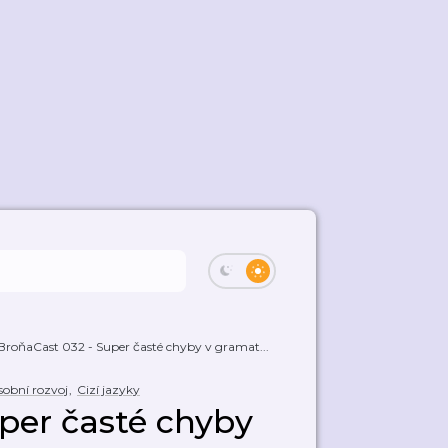
BroňaCast 032 - Super časté chyby v gramat...
obní rozvoj
,
Cizí jazyky
per časté chyby