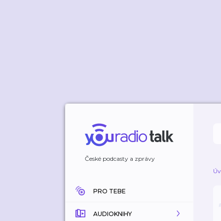
České podcasty a zprávy
Úv
PRO TEBE
AUDIOKNIHY