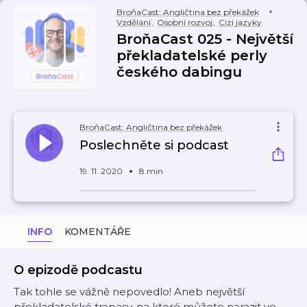
BroňaCast: Angličtina bez překážek
Vzdělání
,
Osobní rozvoj
,
Cizí jazyky
BroňaCast 025 - Největší
překladatelské perly
českého dabingu
BroňaCast: Angličtina bez překážek
Poslechněte si podcast
19. 11. 2020
8 min
INFO
KOMENTÁŘE
O epizodě podcastu
Tak tohle se vážně nepovedlo! Aneb největší
překladatelské trapasy, na které můžete narazit ve