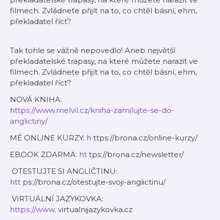
filmech. Zvládnete přijít na to, co chtěl básní, ehm,
překladatel říct?
Tak tohle se vážně nepovedlo! Aneb největší
překladatelské trapasy, na které můžete narazit ve
filmech. Zvládnete přijít na to, co chtěl básní, ehm,
překladatel říct?
NOVÁ KNIHA:
https://www.melvil.cz/kniha-zamilujte-se-do-
anglictiny/
MÉ ONLINE KURZY:
h
ttps://brona.cz/online-kurzy/
EBOOK ZDARMA:
ht
tps://brona.cz/newsletter/
OTESTUJTE SI ANGLIČTINU:
htt
ps://brona.cz/otestujte-svoji-anglictinu/
VIRTUÁLNÍ JAZYKOVKA:
https://www.
virtualnijazykovka.cz