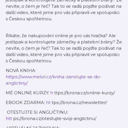
nevíte, o čem je řeč? Tak to se radši pojďte podívat na
další video, které jsme pro vás připravili ve spolupráci
s Českou spořitelnou.
Říkáte, že nakupování online je pro vás hračka? Ale
jestlipak si kontrolujete zámečky a platební brány? Že
nevíte, o čem je řeč? Tak to se radši pojďte podívat na
další video, které jsme pro vás připravili ve spolupráci
s Českou spořitelnou.
NOVÁ KNIHA:
https://www.melvil.cz/kniha-zamilujte-se-do-
anglictiny/
MÉ ONLINE KURZY:
h
ttps://brona.cz/online-kurzy/
EBOOK ZDARMA:
ht
tps://brona.cz/newsletter/
OTESTUJTE SI ANGLIČTINU:
htt
ps://brona.cz/otestujte-svoji-anglictinu/