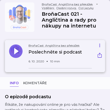
BroňaCast: Angličtina bez překážek
Vzdělání
,
Osobní rozvoj
,
Cizí jazyky
BroňaCast 021 -
Angličtina a rady pro
nákupy na internetu
BroňaCast: Angličtina bez překážek
Poslechněte si podcast
6. 10. 2020
10 min
INFO
KOMENTÁŘE
O epizodě podcastu
Říkáte, že nakupování online je pro vás hračka? Ale
jestlipak si kontrolujete zámečky a platební brány? Že