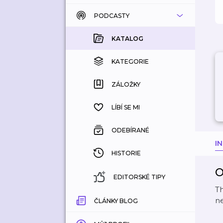
PODCASTY
KATALOG
KOUPENÉ
KATALOG
KATEGORIE
KATEGORIE
ZÁLOŽKY
ZÁLOŽKY
HISTORIE
LÍBÍ SE MI
ODEBÍRANÉ
I
HISTORIE
O
EDITORSKÉ TIPY
Th
ne
ČLÁNKY BLOG