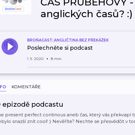
ČAS PRŮBĚHOVÝ - n
anglických časů? :)
BROŇACAST: ANGLIČTINA BEZ PŘEKÁŽEK
Poslechněte si podcast
1. 9. 2020
8 min
NFO
KOMENTÁŘE
 epizodě podcastu
e present perfect continous aneb čas, který vás překvapí tím
bylo snazší znít cool! :) Nevěříte? Nechte se přesvědčit v t