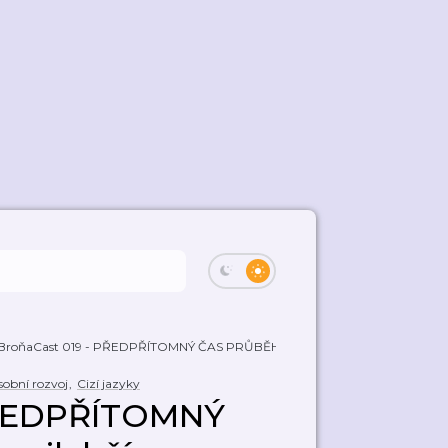
BroňaCast 019 - PŘEDPŘÍTOMNÝ ČAS PRŮBĚHOVÝ...
obní rozvoj
,
Cizí jazyky
PŘEDPŘÍTOMNÝ