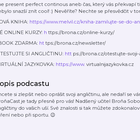
e present perfect continous aneb čas, který vás překvapí tím
bylo snazší znít cool! :) Nevěříte? Nechte se přesvědčit v t
OVÁ KNIHA:
https://www.melvil.cz/kniha-zamilujte-se-do-ang
É ONLINE KURZY:
h
ttps://brona.cz/online-kurzy/
BOOK ZDARMA:
ht
tps://brona.cz/newsletter/
TESTUJTE SI ANGLIČTINU:
htt
ps://brona.cz/otestujte-svoji-
IRTUÁLNÍ JAZYKOVKA:
https://www.
virtualnijazykovka.cz
opis podcastu
cete si zlepšit nebo oprášit svoji angličtinu, ale nedaří se v
oňaCast je tady přesně pro vás! Nadšený učitel Broňa Sobo
gličtiny do vašich uší. Své znalosti si tak můžete zdokonalo
ření nebo při sportu. 😉