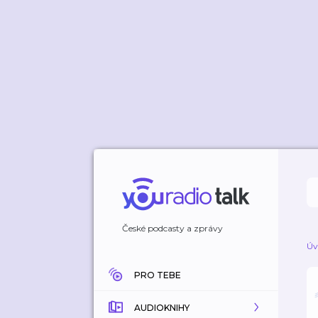
České podcasty a zprávy
Úv
PRO TEBE
AUDIOKNIHY