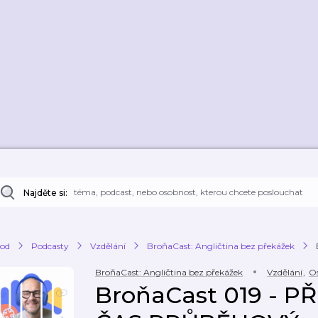
Najděte si:
od
Podcasty
Vzdělání
BroňaCast: Angličtina bez překážek
BroňaCast: Angličtina bez překážek
Vzdělání
,
Os
BroňaCast 019 - 