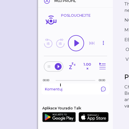
MŮJ PROFIL
Th
ne
POSLOUCHEJTE
N
M
E
O
V
1.00
×
P
00:00
00:00
Ch
Komentuj
Br
an
va
Aplikace Youradio Talk