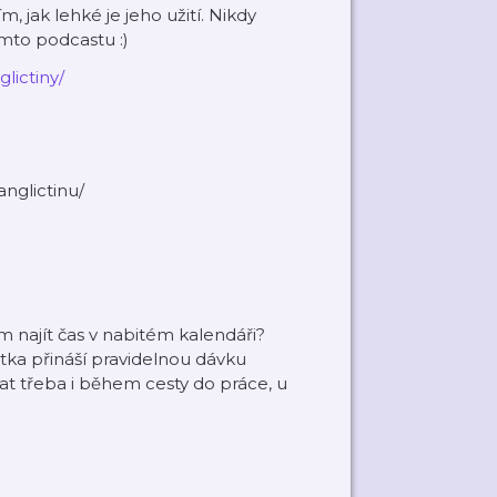
, jak lehké je jeho užití. Nikdy
omto podcastu :)
lictiny/
anglictinu/
ám najít čas v nabitém kalendáři?
tka přináší pravidelnou dávku
vat třeba i během cesty do práce, u