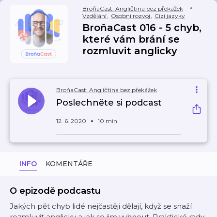
BroňaCast: Angličtina bez překážek
Vzdělání
,
Osobní rozvoj
,
Cizí jazyky
BroňaCast 016 - 5 chyb,
které vám brání se
rozmluvit anglicky
BroňaCast: Angličtina bez překážek
Poslechněte si podcast
12. 6. 2020
10 min
INFO
KOMENTÁŘE
O epizodě podcastu
Jakých pět chyb lidé nejčastěji dělají, když se snaží
rozmluvit anglicky a jak se jim vyhnout. Praktické rady