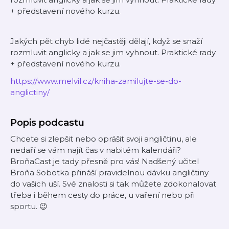
+ představení nového kurzu.
Jakých pět chyb lidé nejčastěji dělají, když se snaží
rozmluvit anglicky a jak se jim vyhnout. Praktické rady
+ představení nového kurzu.
https://www.melvil.cz/kniha-zamilujte-se-do-
anglictiny/
Popis podcastu
Chcete si zlepšit nebo oprášit svoji angličtinu, ale
nedaří se vám najít čas v nabitém kalendáři?
BroňaCast je tady přesně pro vás! Nadšený učitel
Broňa Sobotka přináší pravidelnou dávku angličtiny
do vašich uší. Své znalosti si tak můžete zdokonalovat
třeba i během cesty do práce, u vaření nebo při
sportu. 😉