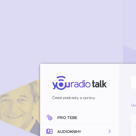
České podcasty a zprávy
Úv
PRO TEBE
AUDIOKNIHY