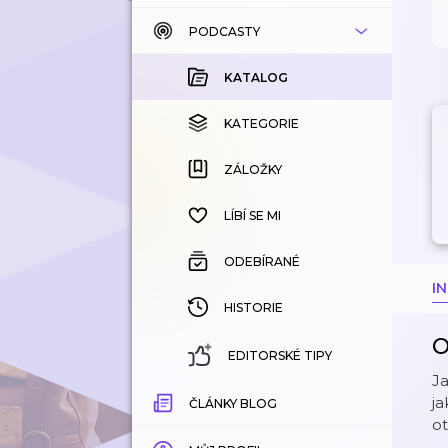
PODCASTY
KATALOG
KOUPENÉ
KATALOG
KATEGORIE
KATEGORIE
ZÁLOŽKY
ZÁLOŽKY
HISTORIE
LÍBÍ SE MI
ODEBÍRANÉ
I
HISTORIE
O
EDITORSKÉ TIPY
Ja
ja
ČLÁNKY BLOG
ot