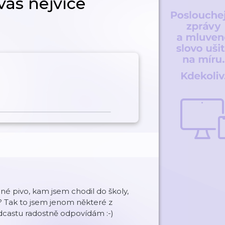
vás nejvíce
ené pivo, kam jsem chodil do školy,
né? Tak to jsem jenom některé z
odcastu radostně odpovídám :-)