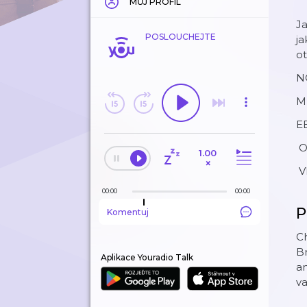
MŮJ PROFIL
Ja
POSLOUCHEJTE
ja
ot
N
M
E
O
1.00
×
V
00:00
00:00
P
Komentuj
Ch
Br
Aplikace Youradio Talk
an
va