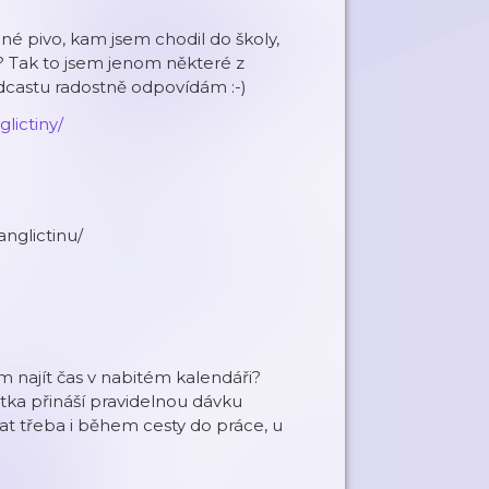
ené pivo, kam jsem chodil do školy,
né? Tak to jsem jenom některé z
odcastu radostně odpovídám :-)
lictiny/
anglictinu/
ám najít čas v nabitém kalendáři?
tka přináší pravidelnou dávku
vat třeba i během cesty do práce, u