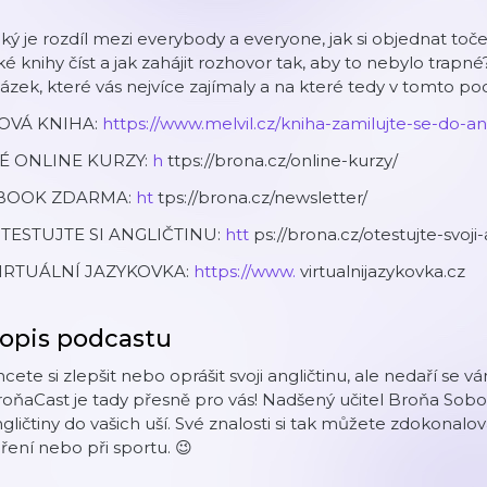
ký je rozdíl mezi everybody a everyone, jak si objednat toč
ké knihy číst a jak zahájit rozhovor tak, aby to nebylo trap
ázek, které vás nejvíce zajímaly a na které tedy v tomto p
OVÁ KNIHA:
https://www.melvil.cz/kniha-zamilujte-se-do-ang
É ONLINE KURZY:
h
ttps://brona.cz/online-kurzy/
BOOK ZDARMA:
ht
tps://brona.cz/newsletter/
TESTUJTE SI ANGLIČTINU:
htt
ps://brona.cz/otestujte-svoji-
IRTUÁLNÍ JAZYKOVKA:
https://www.
virtualnijazykovka.cz
opis podcastu
cete si zlepšit nebo oprášit svoji angličtinu, ale nedaří se v
oňaCast je tady přesně pro vás! Nadšený učitel Broňa Sobo
gličtiny do vašich uší. Své znalosti si tak můžete zdokonalo
ření nebo při sportu. 😉