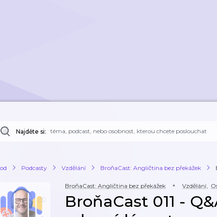
Najděte si:
od
Podcasty
Vzdělání
BroňaCast: Angličtina bez překážek
BroňaCast: Angličtina bez překážek
Vzdělání
,
Os
BroňaCast 011 - Q