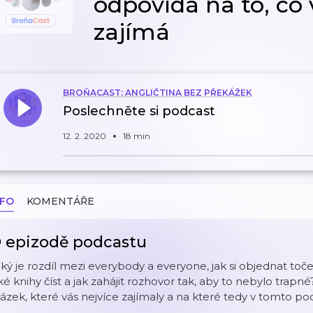
odpovídá na to, co 
zajímá
BROŇACAST: ANGLIČTINA BEZ PŘEKÁŽEK
Poslechněte si podcast
12. 2. 2020
18 min
NFO
KOMENTÁŘE
 epizodě podcastu
ký je rozdíl mezi everybody a everyone, jak si objednat toč
ké knihy číst a jak zahájit rozhovor tak, aby to nebylo trap
ázek, které vás nejvíce zajímaly a na které tedy v tomto p