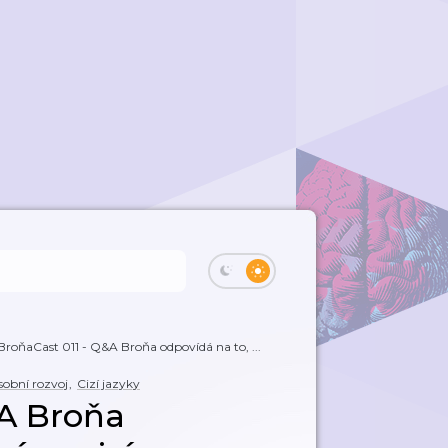
BroňaCast 011 - Q&A Broňa odpovídá na to, ...
obní rozvoj
,
Cizí jazyky
&A Broňa