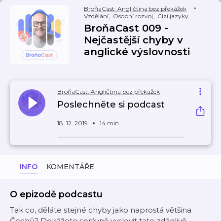
BroňaCast: Angličtina bez překážek
Vzdělání
,
Osobní rozvoj
,
Cizí jazyky
BroňaCast 009 -
Nejčastější chyby v
anglické výslovnosti
BroňaCast: Angličtina bez překážek
Poslechněte si podcast
18. 12. 2019
14 min
INFO
KOMENTÁŘE
O epizodě podcastu
Tak co, děláte stejné chyby jako naprostá většina
Čechů? Dokážete správně vyslovit tato zdánlivě