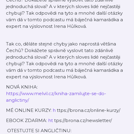
jednoduchá slova? A v kterých sloves lidé nejčastěji
chybují? Tak odpovědi na tyto a mnohé další otázky
vám dá v tomto podcastu má báječná kamarádka a
expert na výslovnost Irena Hůlková.
Tak co, děláte stejné chyby jako naprostá většina
Čechů? Dokážete správně vyslovit tato zdánlivě
jednoduchá slova? A v kterých sloves lidé nejčastěji
chybují? Tak odpovědi na tyto a mnohé další otázky
vám dá v tomto podcastu má báječná kamarádka a
expert na výslovnost Irena Hůlková.
NOVÁ KNIHA:
https://www.melvil.cz/kniha-zamilujte-se-do-
anglictiny/
MÉ ONLINE KURZY:
h
ttps://brona.cz/online-kurzy/
EBOOK ZDARMA:
ht
tps://brona.cz/newsletter/
OTESTUJTE SI ANGLIČTINU: