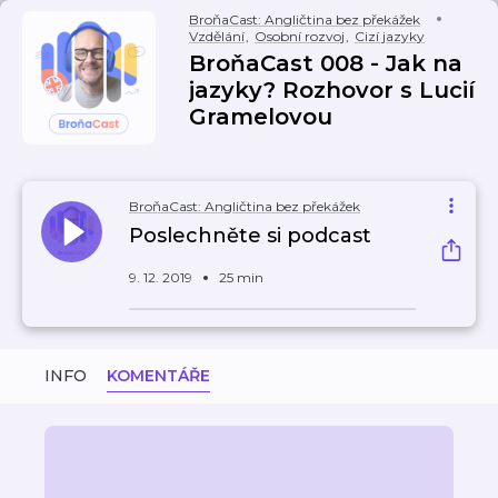
BroňaCast: Angličtina bez překážek
Vzdělání
,
Osobní rozvoj
,
Cizí jazyky
BroňaCast 008 - Jak na
jazyky? Rozhovor s Lucií
Gramelovou
BroňaCast: Angličtina bez překážek
Poslechněte si podcast
9. 12. 2019
25 min
INFO
KOMENTÁŘE