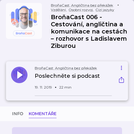
BroňaCast: Angličtina bez překážek
Vzdělání
,
Osobní rozvoj
,
Cizí jazyky
BroňaCast 006 -
Cestování, angličtina a
komunikace na cestách
– rozhovor s Ladislavem
Ziburou
BroňaCast: Angličtina bez překážek
Poslechněte si podcast
19. 11. 2019
22 min
INFO
KOMENTÁŘE