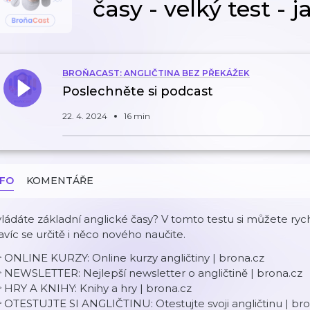
časy - velký test - 
BROŇACAST: ANGLIČTINA BEZ PŘEKÁŽEK
Poslechněte si podcast
22. 4. 2024
16 min
NFO
KOMENTÁŘE
ládáte základní anglické časy? V tomto testu si můžete rych
víc se určitě i něco nového naučite.
 ONLINE KURZY:
Online kurzy angličtiny | brona.cz
 NEWSLETTER:
Nejlepší newsletter o angličtině | brona.cz
 HRY A KNIHY:
Knihy a hry | brona.cz
 OTESTUJTE SI ANGLIČTINU:
Otestujte svoji angličtinu | br