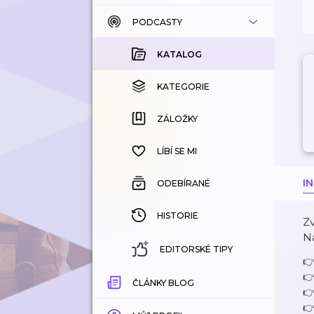
PODCASTY
KATALOG
KOUPENÉ
KATALOG
KATEGORIE
KATEGORIE
ZÁLOŽKY
ZÁLOŽKY
HISTORIE
LÍBÍ SE MI
I
ODEBÍRANÉ
HISTORIE
Zv
Na
EDITORSKÉ TIPY


ČLÁNKY BLOG

