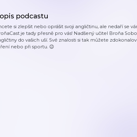
opis podcastu
cete si zlepšit nebo oprášit svoji angličtinu, ale nedaří se v
oňaCast je tady přesně pro vás! Nadšený učitel Broňa Sobo
gličtiny do vašich uší. Své znalosti si tak můžete zdokonalo
ření nebo při sportu. 😉