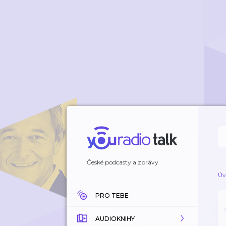
České podcasty a zprávy
Úv
PRO TEBE
AUDIOKNIHY