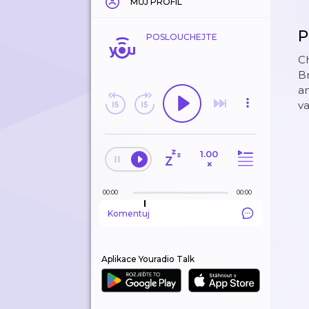
MŮJ PROFIL
P
POSLOUCHEJTE
Ch
Br
an
va
1.00
×
00:00
00:00
Komentuj
Aplikace Youradio Talk