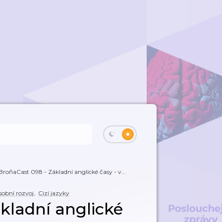
BroňaCast 098 - Základní anglické časy - v...
obní rozvoj
,
Cizí jazyky
kladní anglické