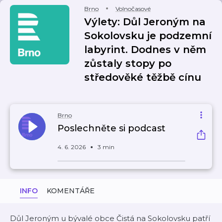
Brno
Volnočasové
Výlety: Důl Jeroným na
Sokolovsku je podzemní
labyrint. Dodnes v něm
zůstaly stopy po
středověké těžbě cínu
Brno
Poslechněte si podcast
4. 6. 2026
3 min
INFO
KOMENTÁŘE
Důl Jeroným u bývalé obce Čistá na Sokolovsku patří