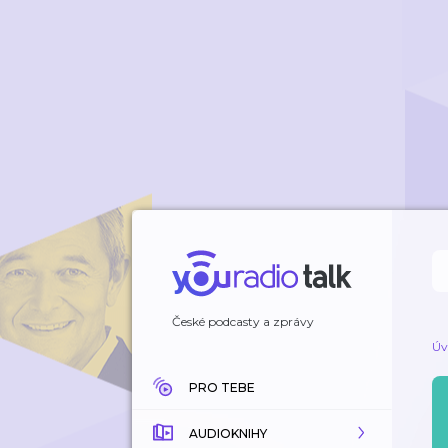
České podcasty a zprávy
Úv
PRO TEBE
AUDIOKNIHY