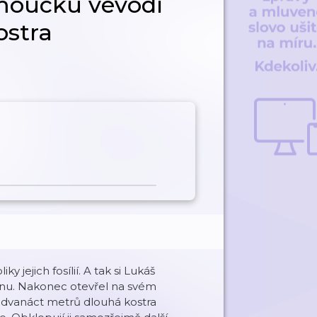
omoucku vévodí
ostra
 jejich fosílií. A tak si Lukáš
rnu. Nakonec otevřel na svém
vanáct metrů dlouhá kostra