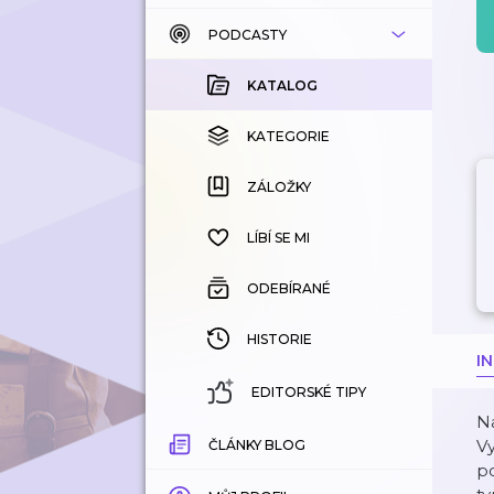
PODCASTY
KATALOG
KOUPENÉ
KATALOG
KATEGORIE
KATEGORIE
ZÁLOŽKY
ZÁLOŽKY
HISTORIE
LÍBÍ SE MI
ODEBÍRANÉ
HISTORIE
I
EDITORSKÉ TIPY
Na
Vy
ČLÁNKY BLOG
p