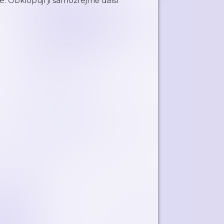
e. Obklopují ji samozřejmě další