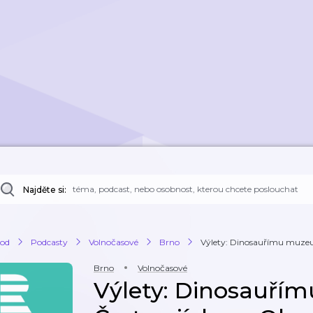
Najděte si:
od
Podcasty
Volnočasové
Brno
Výlety: Dinosauřímu muzeu v
Brno
Volnočasové
Výlety: Dinosauří