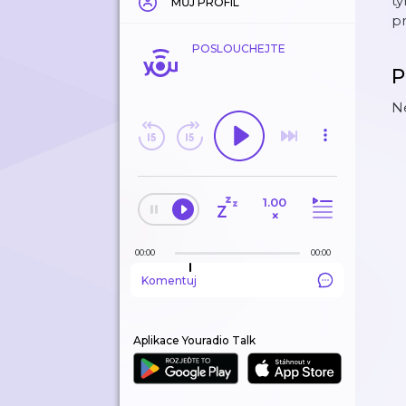
ty
MŮJ PROFIL
p
POSLOUCHEJTE
P
Ne
1.00
×
00:00
00:00
Komentuj
Aplikace Youradio Talk