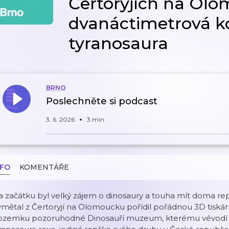
Čertoryjích na Ol
dvanáctimetrová k
tyranosaura
BRNO
Poslechněte si podcast
3. 6. 2026
3 min
NFO
KOMENTÁŘE
 začátku byl velký zájem o dinosaury a touha mít doma repliky
mětal z Čertoryjí na Olomoucku pořídil pořádnou 3D tiská
ozemku pozoruhodné Dinosauří muzeum, kterému vévodí d