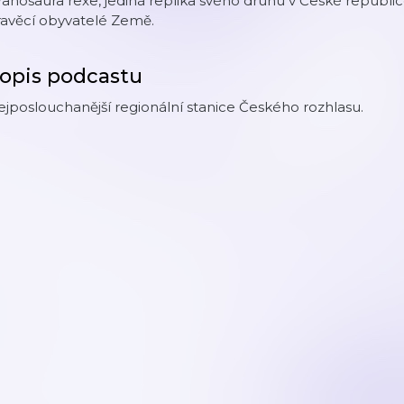
ranosaura rexe, jediná replika svého druhu v České republic
ravěcí obyvatelé Země.
opis podcastu
jposlouchanější regionální stanice Českého rozhlasu.