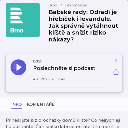
Brno
Volnočasové
Babské rady: Odradí je
hřebíček i levandule.
Jak správně vytáhnout
klíště a snížit riziko
nákazy?
Brno
Poslechněte si podcast
4. 6. 2026
1 min
INFO
KOMENTÁŘE
Přinesli jste si z procházky domů klíště? Co nejrychleji
ho odstraňte! Čím kratší dobu je přisáté, tím menší je