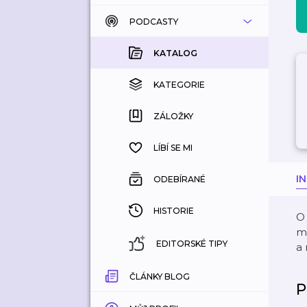
PODCASTY
KATALOG
KOUPENÉ
KATALOG
KATEGORIE
KATEGORIE
ZÁLOŽKY
ZÁLOŽKY
HISTORIE
LÍBÍ SE MI
I
ODEBÍRANÉ
HISTORIE
O 
mě
EDITORSKÉ TIPY
a
ČLÁNKY BLOG
P