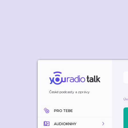
České podcasty a zprávy
Úv
PRO TEBE
AUDIOKNIHY