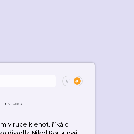
mám v ruce kl...
m v ruce klenot, říká o
ka divadla Nikol Kouklová