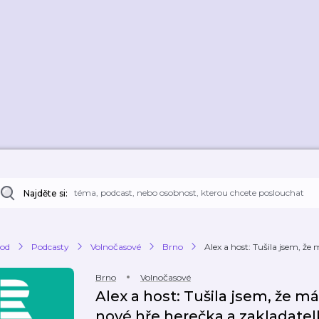
Najděte si:
od
Podcasty
Volnočasové
Brno
Alex a host: Tušila jsem, že 
Brno
Volnočasové
Alex a host: Tušila jsem, že má
nové hře herečka a zakladatel