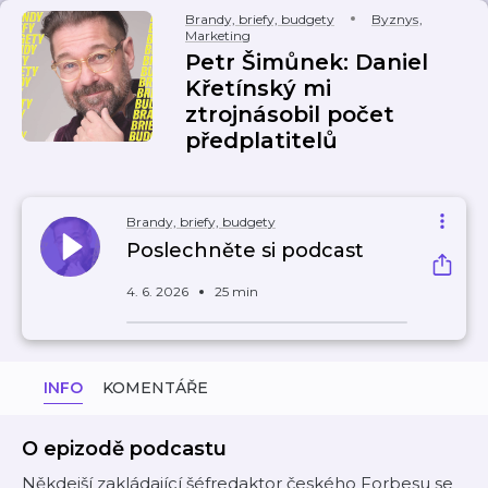
Brandy, briefy, budgety
Byznys
,
Marketing
Petr Šimůnek: Daniel
Křetínský mi
ztrojnásobil počet
předplatitelů
Brandy, briefy, budgety
Poslechněte si podcast
4. 6. 2026
25 min
INFO
KOMENTÁŘE
O epizodě podcastu
Někdejší zakládající šéfredaktor českého Forbesu se