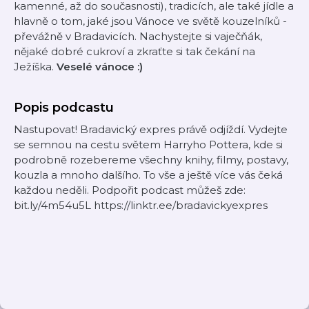
kamenné, až do současnosti), tradicích, ale také jídle a
hlavně o tom, jaké jsou Vánoce ve světě kouzelníků -
převážně v Bradavicích. Nachystejte si vaječňák,
nějaké dobré cukroví a zkraťte si tak čekání na
Ježíška.
Veselé vánoce :)
Popis podcastu
Nastupovat! Bradavický expres právě odjíždí. Vydejte
se semnou na cestu světem Harryho Pottera, kde si
podrobně rozebereme všechny knihy, filmy, postavy,
kouzla a mnoho dalšího. To vše a ještě více vás čeká
každou neděli. Podpořit podcast můžeš zde:
bit.ly/4m54u5L https://linktr.ee/bradavickyexpres