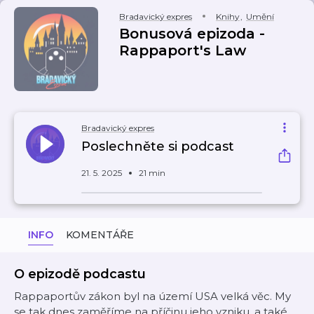
Bradavický expres
Knihy
,
Umění
Bonusová epizoda -
Rappaport's Law
Bradavický expres
Poslechněte si podcast
21. 5. 2025
21 min
INFO
KOMENTÁŘE
O epizodě podcastu
Rappaportův zákon byl na území USA velká věc. My
se tak dnes zaměříme na příčinu jeho vzniku, a také