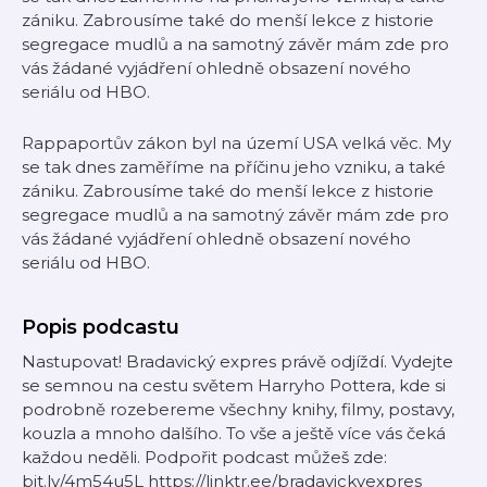
zániku. Zabrousíme také do menší lekce z historie
segregace mudlů a na samotný závěr mám zde pro
vás žádané vyjádření ohledně obsazení nového
seriálu od HBO.
Rappaportův zákon byl na území USA velká věc. My
se tak dnes zaměříme na příčinu jeho vzniku, a také
zániku. Zabrousíme také do menší lekce z historie
segregace mudlů a na samotný závěr mám zde pro
vás žádané vyjádření ohledně obsazení nového
seriálu od HBO.
Popis podcastu
Nastupovat! Bradavický expres právě odjíždí. Vydejte
se semnou na cestu světem Harryho Pottera, kde si
podrobně rozebereme všechny knihy, filmy, postavy,
kouzla a mnoho dalšího. To vše a ještě více vás čeká
každou neděli. Podpořit podcast můžeš zde:
bit.ly/4m54u5L https://linktr.ee/bradavickyexpres