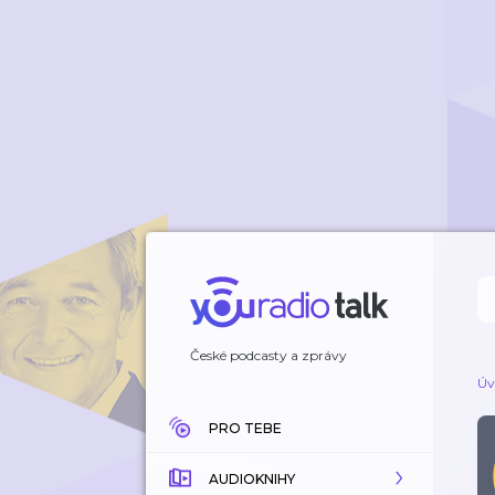
České podcasty a zprávy
Úv
PRO TEBE
AUDIOKNIHY