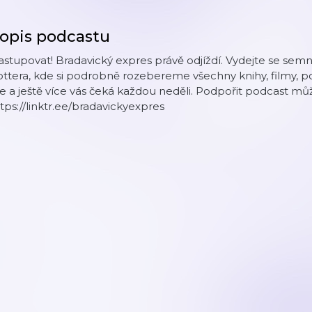
opis podcastu
stupovat! Bradavický expres právě odjíždí. Vydejte se se
ttera, kde si podrobně rozebereme všechny knihy, filmy, po
e a ještě více vás čeká každou neděli. Podpořit podcast mů
tps://linktr.ee/bradavickyexpres