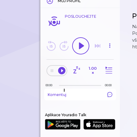
MŮJ PROFIL
P
POSLOUCHEJTE
Na
Po
vš
ht
1.00
×
00:00
00:00
Komentuj
Aplikace Youradio Talk