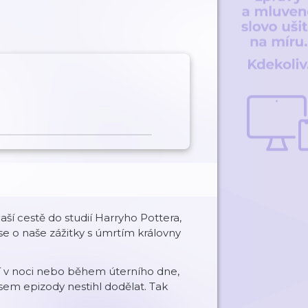
í cestě do studií Harryho Pottera,
se o naše zážitky s úmrtím královny
í v noci nebo během úterního dne,
sem epizody nestihl dodělat. Tak