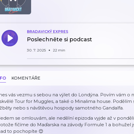
BRADAVICKÝ EXPRES
Poslechněte si podcast
30. 7. 2025
22 min
NFO
KOMENTÁŘE
es vás vezmu s sebou na výlet do Londýna. Povím vám o naš
skvělé Tour for Muggles, a také o Minalima house. Podělím 
lžběty nebo s návštěvou hospody samotného Gandalfa.
ředem se omlouvám, ale nedělní epizoda vyjde až v ponděl
otože fičíme do Maďarska na závody Formule 1 a bohužel j
nad to pochopíte 😊