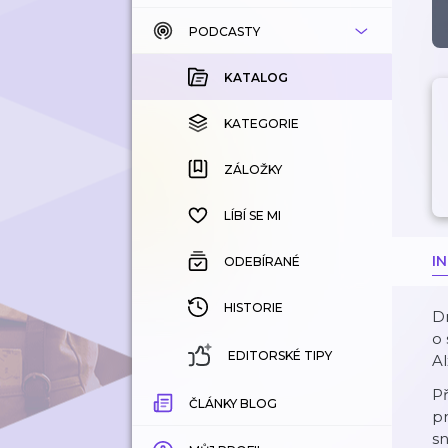
PODCASTY
KATALOG
KOUPENÉ
KATALOG
KATEGORIE
KATEGORIE
ZÁLOŽKY
ZÁLOŽKY
HISTORIE
LÍBÍ SE MI
I
ODEBÍRANÉ
HISTORIE
Dn
o 
EDITORSKÉ TIPY
A
P
ČLÁNKY BLOG
pr
s