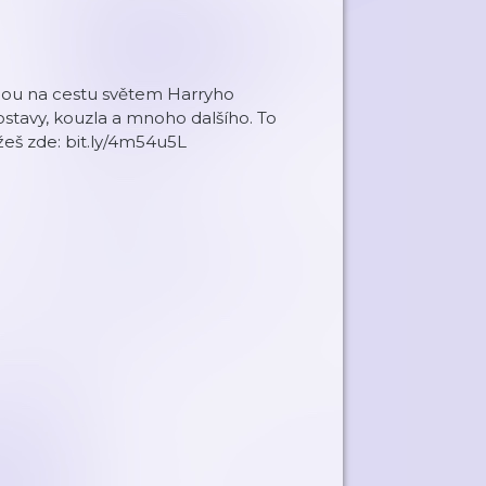
mnou na cestu světem Harryho
stavy, kouzla a mnoho dalšího. To
žeš zde: bit.ly/4m54u5L