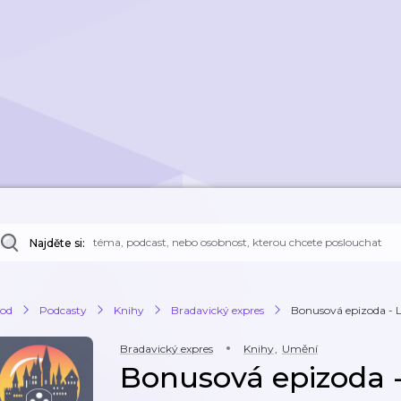
Najděte si:
od
Podcasty
Knihy
Bradavický expres
Bonusová epizoda - 
Bradavický expres
Knihy
,
Umění
Bonusová epizoda 