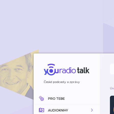
České podcasty a zprávy
Úv
PRO TEBE
AUDIOKNIHY