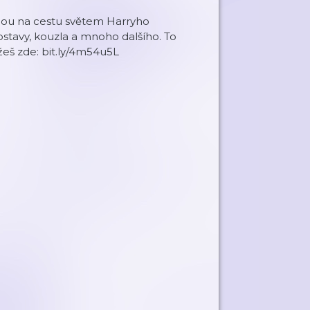
mnou na cestu světem Harryho
stavy, kouzla a mnoho dalšího. To
žeš zde: bit.ly/4m54u5L