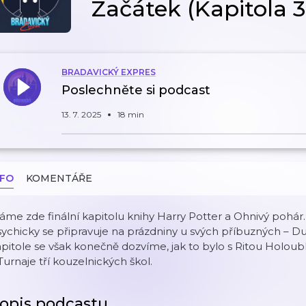
Začátek (Kapitola 3
BRADAVICKÝ EXPRES
Poslechněte si podcast
13. 7. 2025
18 min
NFO
KOMENTÁŘE
me zde finální kapitolu knihy Harry Potter a Ohnivý pohár.
ychicky se připravuje na prázdniny u svých příbuzných – Du
pitole se však konečně dozvíme, jak to bylo s Ritou Holoub
Turnaje tří kouzelnických škol.
opis podcastu