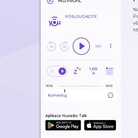
MŮJ PROFIL
Na
Po
POSLOUCHEJTE
vš
ht
1.00
×
00:00
00:00
Komentuj
Aplikace Youradio Talk