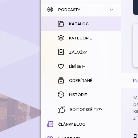
PODCASTY
KATALOG
KOUPENÉ
KATALOG
KATEGORIE
KATEGORIE
ZÁLOŽKY
ZÁLOŽKY
HISTORIE
LÍBÍ SE MI
I
ODEBÍRANÉ
HISTORIE
Má
ps
EDITORSKÉ TIPY
ka
z 
ČLÁNKY BLOG
P