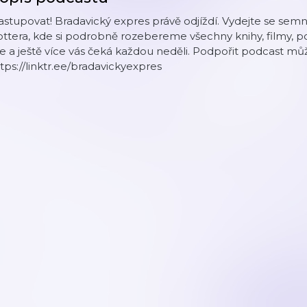
stupovat! Bradavický expres právě odjíždí. Vydejte se se
ttera, kde si podrobně rozebereme všechny knihy, filmy, po
e a ještě více vás čeká každou neděli. Podpořit podcast mů
tps://linktr.ee/bradavickyexpres