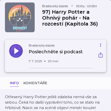
Bradavický expres
Knihy
,
Umění
97) Harry Potter a
Ohnivý pohár - Na
rozcestí (Kapitola 36)
Bradavický expres
Poslechněte si podcast
7. 7. 2025
20 min
INFO
KOMENTÁŘE
Otřesený Harry Potter ještě zdaleka nemá vše za
sebou. Čeká ho další vyprávění toho, co se stalo na
hřbitově. Navíc se na scéně objeví ministr kouzel