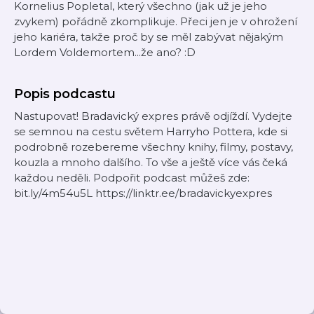
Kornelius Popletal, který všechno (jak už je jeho
zvykem) pořádně zkomplikuje. Přeci jen je v ohrožení
jeho kariéra, takže proč by se měl zabývat nějakým
Lordem Voldemortem...že ano? :D
Popis podcastu
Nastupovat! Bradavický expres právě odjíždí. Vydejte
se semnou na cestu světem Harryho Pottera, kde si
podrobně rozebereme všechny knihy, filmy, postavy,
kouzla a mnoho dalšího. To vše a ještě více vás čeká
každou neděli. Podpořit podcast můžeš zde:
bit.ly/4m54u5L https://linktr.ee/bradavickyexpres