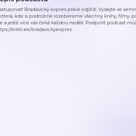
stupovat! Bradavický expres právě odjíždí. Vydejte se se
ttera, kde si podrobně rozebereme všechny knihy, filmy, po
e a ještě více vás čeká každou neděli. Podpořit podcast mů
tps://linktr.ee/bradavickyexpres