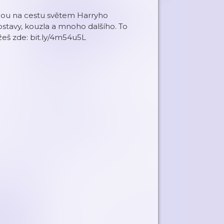
mnou na cestu světem Harryho
stavy, kouzla a mnoho dalšího. To
žeš zde: bit.ly/4m54u5L