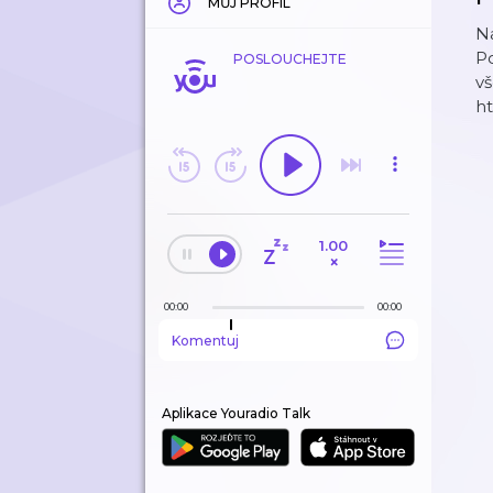
MŮJ PROFIL
Na
Po
POSLOUCHEJTE
vš
ht
1.00
×
00:00
00:00
Komentuj
Aplikace Youradio Talk