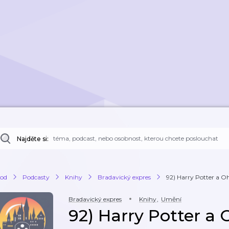
Najděte si:
od
Podcasty
Knihy
Bradavický expres
92) Harry Potter a Oh
Bradavický expres
Knihy
,
Umění
92) Harry Potter a 