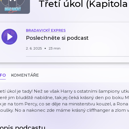
Třetí úkol (Kapitola
BRADAVICKÝ EXPRES
Poslechněte si podcast
2. 6. 2025
23 min
NFO
KOMENTÁŘE
etí úkol je tady! Než se však Harry s ostatními šampiony u
eré jim bludiště nabídne, tak jej čeká krásný den po boku Mo
k je na tom Percy, co se děje na ministerstvu kouzel, a Ro
koušky. No a nakonec zde máme krásný cliffhanger a zlom 
opis podcastu