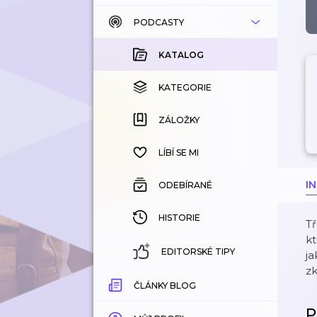
PODCASTY
KATALOG
KOUPENÉ
KATALOG
KATEGORIE
KATEGORIE
ZÁLOŽKY
ZÁLOŽKY
HISTORIE
LÍBÍ SE MI
I
ODEBÍRANÉ
HISTORIE
Tř
kt
EDITORSKÉ TIPY
ja
z
ČLÁNKY BLOG
P