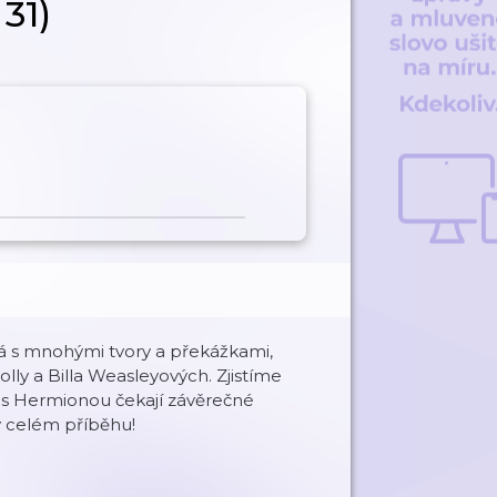
 31)
tká s mnohými tvory a překážkami,
lly a Billa Weasleyových. Zjistíme
na s Hermionou čekají závěrečné
v celém příběhu!