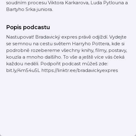
soudním procesu Viktora Karkarova, Luda Pytlouna a
Bartyho Srka juniora.
Popis podcastu
Nastupovat! Bradavický expres právě odjíždí. Vydejte
se semnou na cestu světem Harryho Pottera, kde si
podrobně rozebereme všechny knihy, filmy, postavy,
kouzla a mnoho dalšího. To vše a ještě více vás čeká
každou neděli. Podpořit podcast můžeš zde:
bit.ly/4m54u5L https://linktr.ee/bradavickyexpres