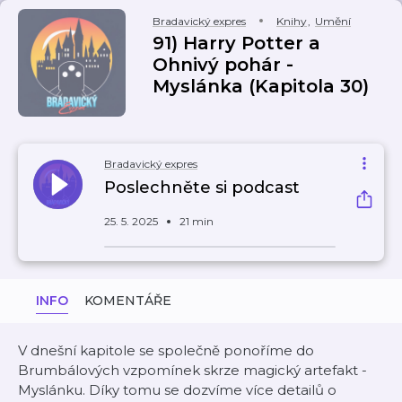
Bradavický expres
Knihy
,
Umění
91) Harry Potter a
Ohnivý pohár -
Myslánka (Kapitola 30)
Bradavický expres
Poslechněte si podcast
25. 5. 2025
21 min
INFO
KOMENTÁŘE
V dnešní kapitole se společně ponoříme do
Brumbálových vzpomínek skrze magický artefakt -
Myslánku. Díky tomu se dozvíme více detailů o