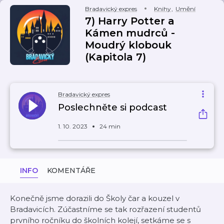
Bradavický expres
Knihy
,
Umění
7) Harry Potter a
Kámen mudrců -
Moudrý klobouk
(Kapitola 7)
Bradavický expres
Poslechněte si podcast
1. 10. 2023
24 min
INFO
KOMENTÁŘE
Konečně jsme dorazili do Školy čar a kouzel v
Bradavicích. Zúčastníme se tak rozřazení studentů
prvního ročníku do školních kolejí, setkáme se s