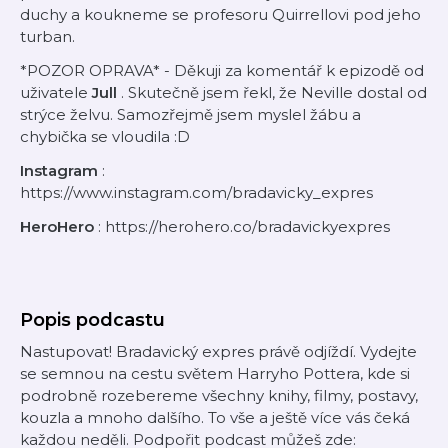
duchy a koukneme se profesoru Quirrellovi pod jeho
turban.
*POZOR OPRAVA* - Děkuji za komentář k epizodě od
uživatele
Jull
. Skutečně jsem řekl, že Neville dostal od
strýce želvu. Samozřejmě jsem myslel žábu a
chybička se vloudila :D
Instagram
:
https://www.instagram.com/bradavicky_expres
HeroHero
: https://herohero.co/bradavickyexpres
Popis podcastu
Nastupovat! Bradavický expres právě odjíždí. Vydejte
se semnou na cestu světem Harryho Pottera, kde si
podrobně rozebereme všechny knihy, filmy, postavy,
kouzla a mnoho dalšího. To vše a ještě více vás čeká
každou neděli. Podpořit podcast můžeš zde: